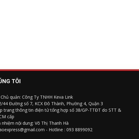
ÚNG TÔI
 Chủ quản: Công Ty TNHH Keva Link
 2/44 Đường số 7, KCX Đô Thành, Phường 4, Quận 3
p trang thông tin điện tử tổng hợp số 38/GP-TTĐT do STT &
CM cấp
h nhiệm nội dung: Võ Thị Thanh Hà
saoexpress@gmail.com - Hotline : 093 8899092