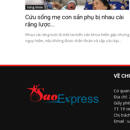
Sống khỏe
Cứu sống mẹ con sản phụ bị nhau cài
răng lược...
Nhau cài răng lược là một tai biến sản khoa hiếm gặp nhưng
nguy hiểm, nếu không được chẩn đoán và cấp cứu kịp...
VỀ CH
Cơ quan
Địa chỉ:
Giấy phé
TT TP.H
Chị trác
Email : 