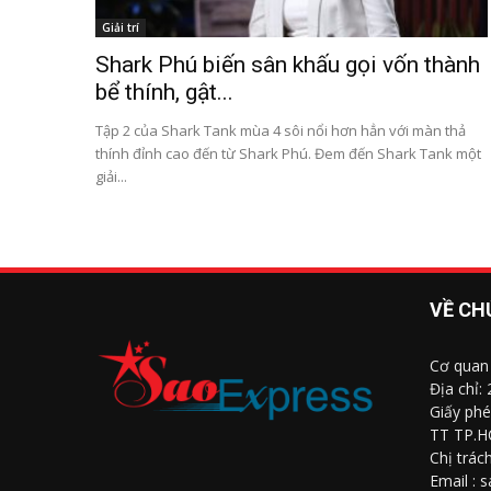
Giải trí
Shark Phú biến sân khấu gọi vốn thành
bể thính, gật...
Tập 2 của Shark Tank mùa 4 sôi nổi hơn hẳn với màn thả
thính đỉnh cao đến từ Shark Phú. Đem đến Shark Tank một
giải...
VỀ CH
Cơ quan
Địa chỉ:
Giấy phé
TT TP.H
Chị trác
Email : 