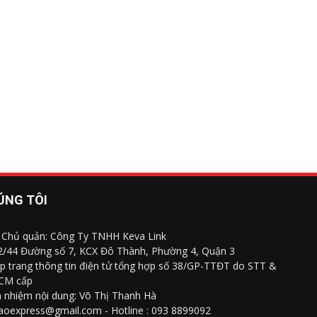
ÚNG TÔI
 Chủ quản: Công Ty TNHH Keva Link
 2/44 Đường số 7, KCX Đô Thành, Phường 4, Quận 3
p trang thông tin điện tử tổng hợp số 38/GP-TTĐT do STT &
CM cấp
h nhiệm nội dung: Võ Thị Thanh Hà
saoexpress@gmail.com - Hotline : 093 8899092