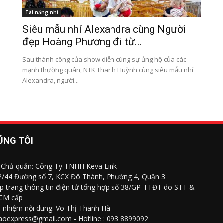
Tài năng nhí
Siêu mẫu nhí Alexandra cùng Người
đẹp Hoàng Phương đi từ...
Sau thành công của show diễn cùng sự ủng hộ của các
mạnh thường quân, NTK Thanh Huỳnh cùng siêu mẫu nhí
Alexandra, người...
ÚNG TÔI
 Chủ quản: Công Ty TNHH Keva Link
 2/44 Đường số 7, KCX Đô Thành, Phường 4, Quận 3
p trang thông tin điện tử tổng hợp số 38/GP-TTĐT do STT &
CM cấp
h nhiệm nội dung: Võ Thị Thanh Hà
saoexpress@gmail.com - Hotline : 093 8899092