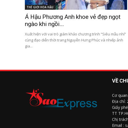
THẾ GIỚI HOA HẬU
Á Hậu Phương Anh khoe vẻ đẹp ngọt
ngào khi ngồi...
Xuất hiện với vai trò giám khảo chương trình “Siêu mẫu nhí”
cùng đạo diễn thời trang Nguyễn Hưng Phúc và nhiếp ảnh
gia...
VỀ CH
Cơ quan
Địa chỉ:
Giấy phé
TT TP.H
Chị trác
Email : 