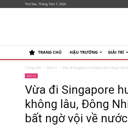
Thứ Sáu, Tháng Tám 7, 2026
TRANG CHỦ
HẬU TRƯỜNG
GIẢI TRÍ
Trang chủ
Giải trí
Vừa đi Singapore hưởng tuần trăng mật kh
Giải trí
Vừa đi Singapore h
không lâu, Đông Nh
bất ngờ vội về nước