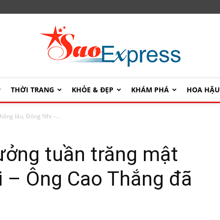
THỜI TRANG
KHỎE & ĐẸP
KHÁM PHÁ
HOA HẬ
SaoExpress
ông lâu, Đông Nhi –...
ưởng tuần trăng mật
i – Ông Cao Thắng đã