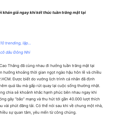
 khán giả ngay khi kết thúc tuần trăng mật tại
10 trending, lập…
 cô dâu Đông Nhi
Cao Thắng đã cùng nhau đi hưởng tuần trăng mật tại
ận hưởng khoảng thời gian ngọt ngào hậu hôn lễ và chiều
P.HCM. Được biết do vướng lịch trình cá nhân đã định
thêm quá lâu mà gấp rút quay lại cuộc sống thường nhật.
ũng chia sẻ khoảnh khắc hạnh phúc bên nhau ngay khi
óng gây “bão” mạng và thu hút tới gần 40.000 lượt thích
au vài phút đăng tải. Có thể nói sau khi về chung một nhà,
iều sự quan tâm, yêu mến từ công chúng.