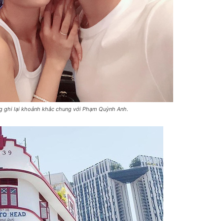
ng ghi lại khoảnh khắc chung với Phạm Quỳnh Anh.