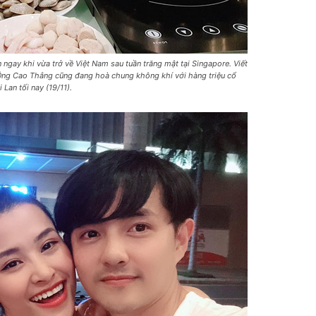
gay khi vừa trở về Việt Nam sau tuần trăng mật tại Singapore. Viết
 Ông Cao Thắng cũng đang hoà chung không khí với hàng triệu cổ
Lan tối nay (19/11).