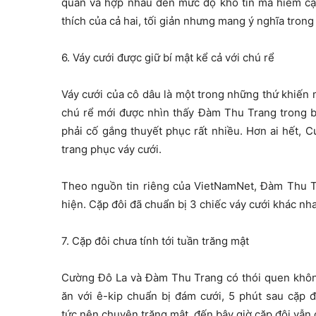
quan và hợp nhau đến mức độ khó tin mà hiếm cặ
thích của cả hai, tối giản nhưng mang ý nghĩa trong 
6. Váy cưới được giữ bí mật kể cả với chú rể
Váy cưới của cô dâu là một trong những thứ khiến m
chú rể mới được nhìn thấy Đàm Thu Trang trong bộ
phải cố gắng thuyết phục rất nhiều. Hơn ai hết, 
trang phục váy cưới.
Theo nguồn tin riêng của VietNamNet, Đàm Thu 
hiện. Cặp đôi đã chuẩn bị 3 chiếc váy cưới khác nha
7. Cặp đôi chưa tính tới tuần trăng mật
Cường Đô La và Đàm Thu Trang có thói quen không
ăn với ê-kip chuẩn bị đám cưới, 5 phút sau cặp 
tức nên chuyện trăng mật, đến bây giờ cặp đôi vẫn c