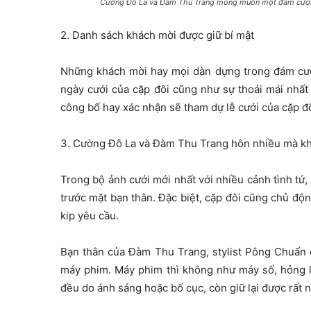
Cường Đô La và Đàm Thu Trang mong muốn một đám cưới
2. Danh sách khách mời được giữ bí mật
Những khách mời hay mọi dàn dựng trong đám cướ
ngày cưới của cặp đôi cũng như sự thoải mái nhất
công bố hay xác nhận sẽ tham dự lễ cưới của cặp đô
3. Cường Đô La và Đàm Thu Trang hôn nhiều mà k
Trong bộ ảnh cưới mới nhất với nhiều cảnh tình tứ,
trước mặt bạn thân. Đặc biệt, cặp đôi cũng chủ đ
kip yêu cầu.
Bạn thân của Đàm Thu Trang, stylist Pông Chuẩn c
máy phim. Máy phim thì không như máy số, hỏng l
đều do ánh sáng hoặc bố cục, còn giữ lại được rất 