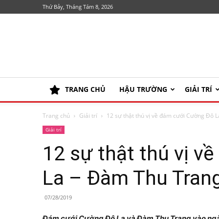
Thứ Bảy, Tháng Tám 8, 2026
TRANG CHỦ
HẬU TRƯỜNG
GIẢI TRÍ
Trang chủ
Giải trí
12 sự thật thú vị về đám cưới Cường Đô La
Giải trí
12 sự thật thú vị 
La – Đàm Thu Tran
07/28/2019
Đám cưới Cường Đô La và Đàm Thu Trang vào ngày 