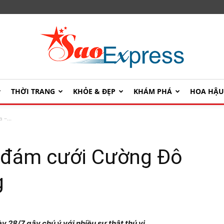
THỜI TRANG
KHỎE & ĐẸP
KHÁM PHÁ
HOA HẬ
SaoExpress
 –...
về đám cưới Cường Đô
g
28/7 gây chú ý với nhiều sự thật thú vị.