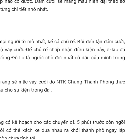
p nào có được. Đám cưới sẽ mang màu hiện đại theo sở
từng chi tiết nhỏ nhất.
ọi người tò mò nhất, kể cả chú rể. Bởi đến tận đám cưới,
 váy cưới. Để chú rể chấp nhận điều kiện này, ê-kip đã
Cường Đô La là người chờ đợi nhất cô dâu của mình trong
Trang sẽ mặc váy cưới do NTK Chung Thanh Phong thực
u cho sự kiện trọng đại.
 có kế hoạch cho các chuyến đi. 5 phút trước còn ngồi
đôi có thể xách xe đưa nhau ra khỏi thành phố ngay lập
òn chưa tính tới.