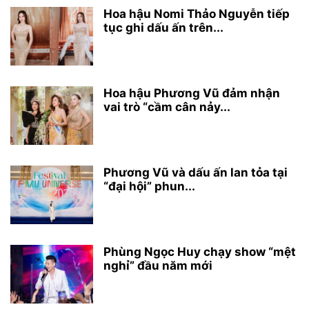
Hoa hậu Nomi Thảo Nguyễn tiếp
tục ghi dấu ấn trên...
Hoa hậu Phương Vũ đảm nhận
vai trò “cầm cân nảy...
Phương Vũ và dấu ấn lan tỏa tại
“đại hội” phun...
Phùng Ngọc Huy chạy show “mệt
nghỉ” đầu năm mới