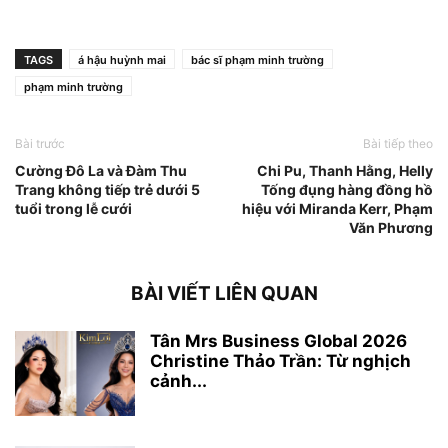
TAGS
á hậu huỳnh mai
bác sĩ phạm minh trường
phạm minh trường
Bài trước
Bài tiếp theo
Cường Đô La và Đàm Thu
Chi Pu, Thanh Hằng, Helly
Trang không tiếp trẻ dưới 5
Tống đụng hàng đồng hồ
tuổi trong lễ cưới
hiệu với Miranda Kerr, Phạm
Văn Phương
BÀI VIẾT LIÊN QUAN
Tân Mrs Business Global 2026
Christine Thảo Trần: Từ nghịch
cảnh...