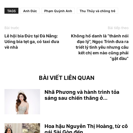
TAGS
Anh Đức
Phạm Quỳnh Anh
Thu Thủy và chồng trẻ
Bài trước
Bài tiếp theo
Lễ hội bia Đức tại Đà Nẵng:
Không hổ danh là “thánh nói
Uống bia tẹt ga, có taxi đưa
đạo lý”, Ngọc Trinh đưa ra
về nhà
triết lý tình yêu nhưng câu
kết chị em nào cũng phải
“gật đầu”
BÀI VIẾT LIÊN QUAN
Nhã Phương và hành trình tỏa
sáng sau chiến thắng ở...
Hoa hậu Nguyễn Thị Hoàng, từ cô
gái Sài Gòn đến...