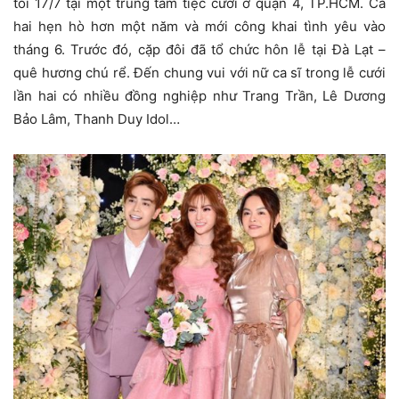
tối 17/7 tại một trung tâm tiệc cưới ở quận 4, TP.HCM. Cả
hai hẹn hò hơn một năm và mới công khai tình yêu vào
tháng 6. Trước đó, cặp đôi đã tổ chức hôn lễ tại Đà Lạt –
quê hương chú rể. Đến chung vui với nữ ca sĩ trong lễ cưới
lần hai có nhiều đồng nghiệp như Trang Trần, Lê Dương
Bảo Lâm, Thanh Duy Idol…