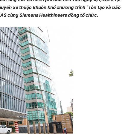
huyến xe thuộc khuôn khổ chương trình “Tôn tạo và bảo
AS cùng Siemens Healthineers đồng tổ chức.