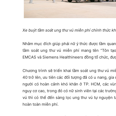
Xe buýt tầm soát ung thư vú miễn phí chính thức k
Nhằm mục đích giúp phái nữ ý thức được tầm quan 
tầm soát ung thư vú miễn phí mang tên “Tôn tạ
EMCAS và Siemens Healthineers đồng tổ chức, đượ
Chương trình sẽ triển khai tầm soát ung thư vú miễ
40 trở lên, ưu tiên các đối tượng đã có u nang, gia
người có hoàn cảnh khó khăn ở TP. HCM, các vùn
nguy cơ cao, trong đó có nữ sinh viên tại các trườ
vú thì có thể đến sàng lọc ung thư vú tự nguyện
hoàn toàn miễn phí.