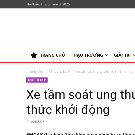
Thứ Bảy, Tháng Tám 8, 2026
TRANG CHỦ
HẬU TRƯỜNG
GIẢI TRÍ
Trang chủ
KHỎE & ĐẸP
Xe tầm soát ung thư vú miễn phí ch
KHỎE & ĐẸP
Xe tầm soát ung th
thức khởi động
01/04/2023
EMCAS đã chính thức khởi chạy chuyến xe tầm so