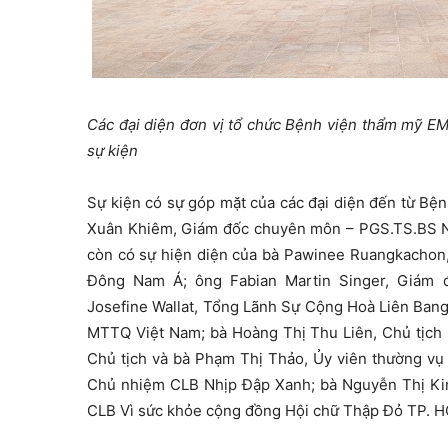
Các đại diện đơn vị tổ chức Bệnh viện thẩm mỹ E
sự kiện
Sự kiện có sự góp mặt của các đại diện đến từ B
Xuân Khiêm, Giám đốc chuyên môn – PGS.TS.BS N
còn có sự hiện diện của bà Pawinee Ruangkachon,
Đông Nam Á; ông Fabian Martin Singer, Giám đ
Josefine Wallat, Tổng Lãnh Sự Cộng Hoà Liên Bang
MTTQ Việt Nam; bà Hoàng Thị Thu Liên, Chủ tịch 
Chủ tịch và bà Phạm Thị Thảo, Ủy viên thường vụ
Chủ nhiệm CLB Nhịp Đập Xanh; bà Nguyễn Thị Kim
CLB Vì sức khỏe cộng đồng Hội chữ Thập Đỏ TP.