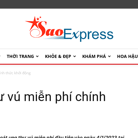
THỜI TRANG
KHỎE & ĐẸP
KHÁM PHÁ
HOA HẬ
SaoExpress
ính thức khởi động
ư vú miễn phí chính
át ung thư vú miễn phí đầu tiên vào ngày 4/1/2023 tại