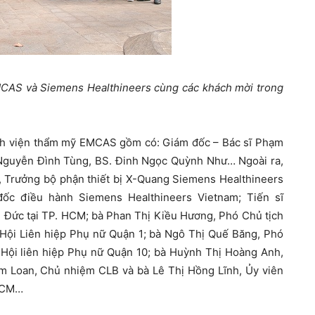
MCAS và Siemens Healthineers cùng các khách mời trong
ệnh viện thẩm mỹ EMCAS gồm có: Giám đốc – Bác sĩ Phạm
guyễn Đình Tùng, BS. Đinh Ngọc Quỳnh Như… Ngoài ra,
 Trưởng bộ phận thiết bị X-Quang Siemens Healthineers
ốc điều hành Siemens Healthineers Vietnam; Tiến sĩ
 Đức tại TP. HCM; bà Phan Thị Kiều Hương, Phó Chủ tịch
Hội Liên hiệp Phụ nữ Quận 1; bà Ngô Thị Quế Băng, Phó
 Hội liên hiệp Phụ nữ Quận 10; bà Huỳnh Thị Hoàng Anh,
 Loan, Chủ nhiệm CLB và bà Lê Thị Hồng Lĩnh, Ủy viên
 HCM…