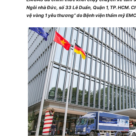
Ngôi nhà Đức, số 33 Lê Duẩn, Quận 1, TP. HCM. C
vệ vòng 1 yêu thương” do Bệnh viện thẩm mỹ EMC