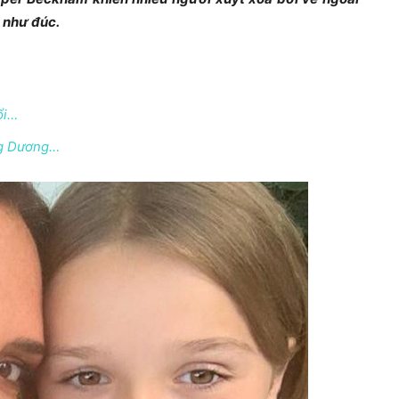
ẹ như đúc.
ổi…
ng Dương…