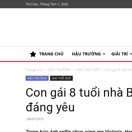
Thứ Sáu, Tháng Tám 7, 2026
TRANG CHỦ
HẬU TRƯỜNG
GIẢI TRÍ
Trang chủ
HẬU TRƯỜNG
SAO THẾ GIỚI
Con gái 8 tuổi 
HẬU TRƯỜNG
SAO THẾ GIỚI
Con gái 8 tuổi nhà
đáng yêu
08/01/2019
Trong bức ảnh selfie chụp cùng mẹ Victoria, Ha