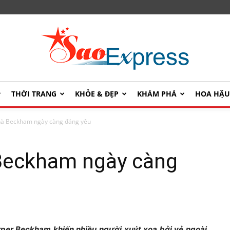
THỜI TRANG
KHỎE & ĐẸP
KHÁM PHÁ
HOA HẬ
SaoExpress
nhà Beckham ngày càng đáng yêu
 Beckham ngày càng
rper Beckham khiến nhiều người xuýt xoa bởi vẻ ngoài