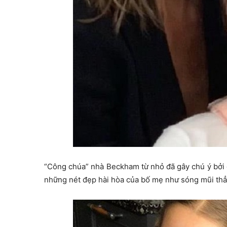
“Công chúa” nhà Beckham từ nhỏ đã gây chú ý bởi 
những nét đẹp hài hòa của bố mẹ như sóng mũi thẳn