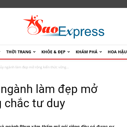
THỜI TRANG
KHỎE & ĐẸP
KHÁM PHÁ
HOA HẬ
SaoExpress
hủy ngành làm đẹp mở rộng kiến thức vững...
y ngành làm đẹp mở
g chắc tư duy
g và ngành Phun xăm thẩm mỹ nói riêng đều có được sự