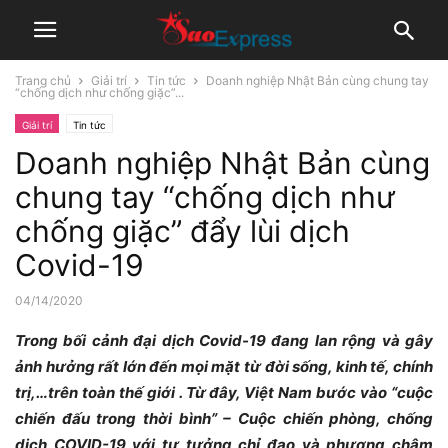
Trang chủ
Giải trí
Tin tức
Doanh nghiệp Nhật Bản cùng chung tay
“chống dịch như chống giặc”...
Giải trí
Tin tức
Doanh nghiệp Nhật Bản cùng
chung tay “chống dịch như
chống giặc” đẩy lùi dịch
Covid-19
04/14/2020
Trong bối cảnh đại dịch Covid-19 đang lan rộng và gây
ảnh hưởng rất lớn đến mọi mặt từ đời sống, kinh tế, chính
trị,…trên toàn thế giới . Từ đây, Việt Nam bước vào “cuộc
chiến đấu trong thời bình” – Cuộc chiến phòng, chống
dịch COVID-19 với tư tưởng chỉ đạo và phương châm