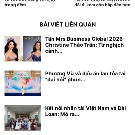
trong đêm
đãi đi kèm còn hấp dẫn hơn
BÀI VIẾT LIÊN QUAN
Tân Mrs Business Global 2026
Christine Thảo Trần: Từ nghịch
cảnh...
Phương Vũ và dấu ấn lan tỏa tại
“đại hội” phun...
Kết nối nhân tài Việt Nam và Đài
Loan: Mở ra...