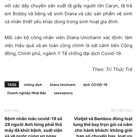
với các dây chuyền sản xuất tã giấy người lớn Caryn, tã trẻ
em Bobby và băng vệ sinh Diana và các sản phẩm vệ sinh
cá nhân thiết yếu khác dùng trong sinh hoạt gia đình.
Mỗi cán bộ công nhân viên Diana Unicharm xác định: làm
việc hiệu quả và an toàn cũng chính là sát cánh bên Cộng
đồng, Chính phủ, ngành Y Tế chống đại dịch Covid-19.
Theo: Trí Thức Trẻ
TAGS
chống dịch
Diana Unicharm
dịch COVID-19
Doanh nghiệp Nhật Bản
saoexpress
Bài trước
Bài tiếp theo
Bệnh nhân mắc covid-19 số
Vietjet và Bamboo đồng loạt
28 người Anh từng phải thở
tung thẻ bay trọn gói cả năm
máy đã khỏi bệnh, xuất viện
cho hành khách: không giới
và về nước cùng vợ ngay
hạn số chuyến bay, loạt ưu