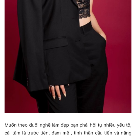
Muốn theo đuổi nghề làm đẹp bạn phải hội tụ nhiều yếu tố,
cái tâm là trước tiên, đam mê , tinh thần cầu tiến và năng