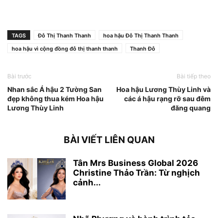
TAGS
Đỗ Thị Thanh Thanh
hoa hậu Đỗ Thị Thanh Thanh
hoa hậu vì cộng đồng đỗ thị thanh thanh
Thanh Đỗ
Bài trước
Bài tiếp theo
Nhan sắc Á hậu 2 Tường San
Hoa hậu Lương Thùy Linh và
đẹp không thua kém Hoa hậu
các á hậu rạng rỡ sau đêm
Lương Thùy Linh
đăng quang
BÀI VIẾT LIÊN QUAN
Tân Mrs Business Global 2026
Christine Thảo Trần: Từ nghịch
cảnh...