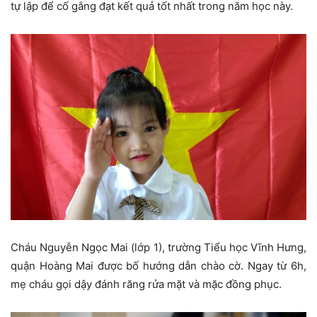
tự lập để cố gắng đạt kết quả tốt nhất trong năm học này.
Cháu Nguyễn Ngọc Mai (lớp 1), trường Tiểu học Vĩnh Hưng,
quận Hoàng Mai được bố hướng dẫn chào cờ. Ngay từ 6h,
mẹ cháu gọi dậy đánh răng rửa mặt và mặc đồng phục.