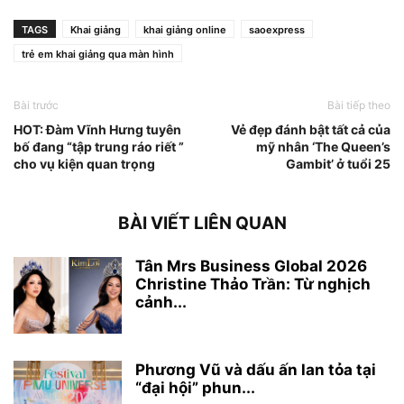
TAGS
Khai giảng
khai giảng online
saoexpress
trẻ em khai giảng qua màn hình
Bài trước
Bài tiếp theo
HOT: Đàm Vĩnh Hưng tuyên
Vẻ đẹp đánh bật tất cả của
bố đang “tập trung ráo riết ”
mỹ nhân ‘The Queen’s
cho vụ kiện quan trọng
Gambit’ ở tuổi 25
BÀI VIẾT LIÊN QUAN
Tân Mrs Business Global 2026
Christine Thảo Trần: Từ nghịch
cảnh...
Phương Vũ và dấu ấn lan tỏa tại
“đại hội” phun...