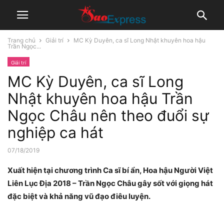
Trang chủ
Giải trí
MC Kỳ Duyên, ca sĩ Long Nhật khuyên hoa hậu
Trần Ngọc...
Giải trí
MC Kỳ Duyên, ca sĩ Long
Nhật khuyên hoa hậu Trần
Ngọc Châu nên theo đuổi sự
nghiệp ca hát
07/18/2019
Xuất hiện tại chương trình Ca sĩ bí ẩn, Hoa hậu Người Việt
Liên Lục Địa 2018 – Trần Ngọc Châu gây sốt với giọng hát
đặc biệt và khả năng vũ đạo điêu luyện.