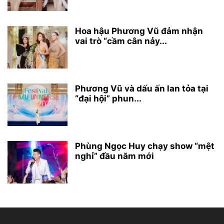
Hoa hậu Phương Vũ đảm nhận
vai trò “cầm cân nảy...
Phương Vũ và dấu ấn lan tỏa tại
“đại hội” phun...
Phùng Ngọc Huy chạy show “mệt
nghỉ” đầu năm mới