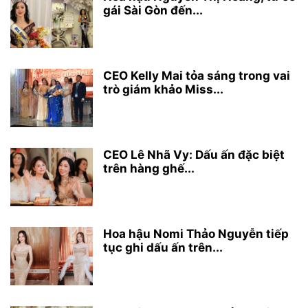
gái Sài Gòn đến...
CEO Kelly Mai tỏa sáng trong vai
trò giám khảo Miss...
CEO Lê Nhã Vy: Dấu ấn đặc biệt
trên hàng ghế...
Hoa hậu Nomi Thảo Nguyễn tiếp
tục ghi dấu ấn trên...