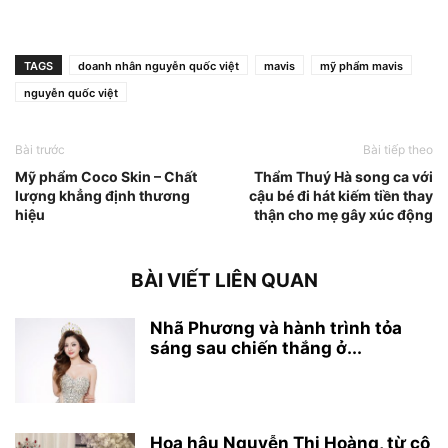
TAGS
doanh nhân nguyễn quốc việt
mavis
mỹ phẩm mavis
nguyễn quốc việt
Bài trước
Bài tiếp theo
Mỹ phẩm Coco Skin – Chất
Thẩm Thuý Hà song ca với
lượng khẳng định thương
cậu bé đi hát kiếm tiền thay
hiệu
thận cho mẹ gây xúc động
BÀI VIẾT LIÊN QUAN
Nhã Phương và hành trình tỏa
sáng sau chiến thắng ở...
Hoa hậu Nguyễn Thị Hoàng, từ cô