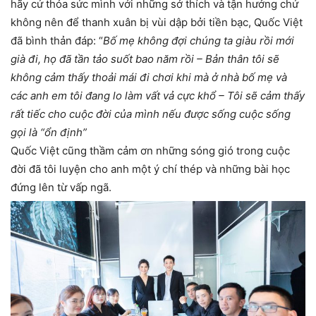
hãy cứ thỏa sức mình với những sở thích và tận hưởng chứ
không nên để thanh xuân bị vùi dập bởi tiền bạc, Quốc Việt
đã bình thản đáp: “
Bố mẹ không đợi chúng ta giàu rồi mới
già đi, họ đã tần tảo suốt bao năm rồi – Bản thân tôi sẽ
không cảm thấy thoải mái đi chơi khi mà ở nhà bố mẹ và
các anh em tôi đang lo làm vất vả cực khổ – Tôi sẽ cảm thấy
rất tiếc cho cuộc đời của mình nếu được sống cuộc sống
gọi là “ổn định”
Quốc Việt cũng thầm cảm ơn những sóng gió trong cuộc
đời đã tôi luyện cho anh một ý chí thép và những bài học
đứng lên từ vấp ngã.