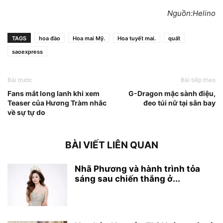
Nguồn:Helino
TAGS
hoa đào
Hoa mai Mỹ.
Hoa tuyết mai.
quất
saoexpress
Bài trước
Bài tiếp theo
Fans mắt long lanh khi xem
G-Dragon mặc sành điệu,
Teaser của Hương Tràm nhắc
đeo túi nữ tại sân bay
về sự tự do
BÀI VIẾT LIÊN QUAN
Nhã Phương và hành trình tỏa
sáng sau chiến thắng ở...