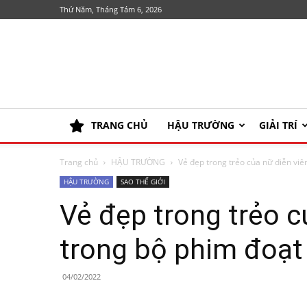
Thứ Năm, Tháng Tám 6, 2026
TRANG CHỦ
HẬU TRƯỜNG
GIẢI TRÍ
Trang chủ
HẬU TRƯỜNG
Vẻ đẹp trong trẻo của nữ diễn viê
HẬU TRƯỜNG
SAO THẾ GIỚI
Vẻ đẹp trong trẻo c
trong bộ phim đoạt
04/02/2022