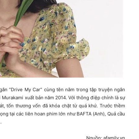
ngắn “Drive My Car” cùng tên nằm trong tập truyện ngắn
 Murakami xuất bản năm 2014. Với thông điệp chính là sự
mát, tổn thương vốn đã khóa chặt từ quá khứ. Trước thềm
rọng tại các liên hoan phim lớn như BAFTA (Anh), Quả cầu
.
Nguồn: afamily.vn