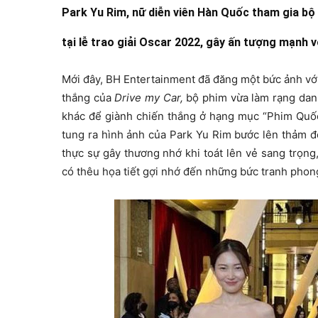
Park Yu Rim, nữ diễn viên Hàn Quốc tham gia bộ
tại lễ trao giải Oscar 2022, gây ấn tượng mạnh v
Mới đây, BH Entertainment đã đăng một bức ảnh vớ
thắng của
Drive my Car,
bộ phim vừa làm rạng danh
khác để giành chiến thắng ở hạng mục “Phim Quốc 
tung ra hình ảnh của Park Yu Rim bước lên thảm đỏ
thực sự gây thương nhớ khi toát lên vẻ sang trọng
có thêu họa tiết gợi nhớ đến những bức tranh pho