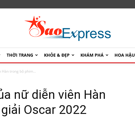
THỜI TRANG
KHỎE & ĐẸP
KHÁM PHÁ
HOA HẬ
SaoExpress
n Hàn trong bộ phim...
ủa nữ diễn viên Hàn
 giải Oscar 2022