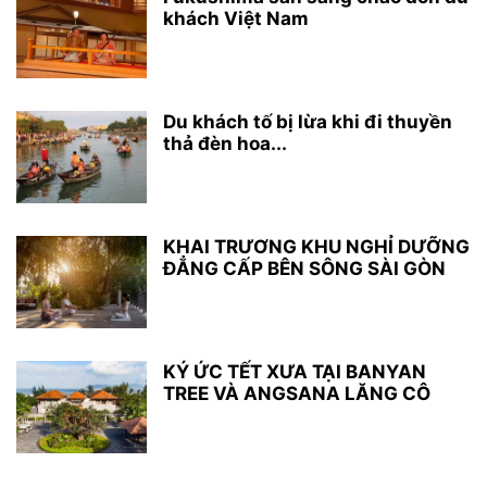
khách Việt Nam
Du khách tố bị lừa khi đi thuyền
thả đèn hoa...
KHAI TRƯƠNG KHU NGHỈ DƯỠNG
ĐẲNG CẤP BÊN SÔNG SÀI GÒN
KÝ ỨC TẾT XƯA TẠI BANYAN
TREE VÀ ANGSANA LĂNG CÔ