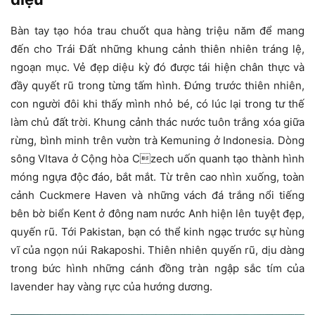
Bàn tay tạo hóa trau chuốt qua hàng triệu năm để mang
đến cho Trái Đất những khung cảnh thiên nhiên tráng lệ,
ngoạn mục. Vẻ đẹp diệu kỳ đó được tái hiện chân thực và
đầy quyết rũ trong từng tấm hình. Đứng trước thiên nhiên,
con người đôi khi thấy mình nhỏ bé, có lúc lại trong tư thế
làm chủ đất trời. Khung cảnh thác nước tuôn trắng xóa giữa
rừng, bình minh trên vườn trà Kemuning ở Indonesia. Dòng
sông Vltava ở Cộng hòa Czech uốn quanh tạo thành hình
móng ngựa độc đáo, bắt mắt. Từ trên cao nhìn xuống, toàn
cảnh Cuckmere Haven và những vách đá trắng nổi tiếng
bên bờ biển Kent ở đông nam nước Anh hiện lên tuyệt đẹp,
quyến rũ. Tới Pakistan, bạn có thể kinh ngạc trước sự hùng
vĩ của ngọn núi Rakaposhi. Thiên nhiên quyến rũ, dịu dàng
trong bức hình những cánh đồng tràn ngập sắc tím của
lavender hay vàng rực của hướng dương.