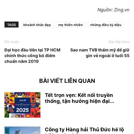
Nguồn: Zing.vn
TAGS
khoảnh khắc đẹp
mẹ thiên nhiên
những điều kỳ diệu
Bài trước
Bài tiếp theo
Đại học đầu tiên tại TP HCM
Sao nam TVB thẩm mỹ để giữ
chính thức công bố điểm
gìn vẻ ngoài ở tuổi 55
chuẩn năm 2019
BÀI VIẾT LIÊN QUAN
Tết trọn vẹn: Kết nối truyền
thống, tận hưởng hiện đại...
Công ty Hàng hải Thủ Đức hé lộ