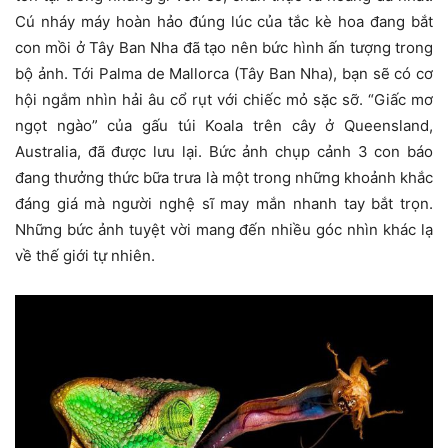
Cú nháy máy hoàn hảo đúng lúc của tắc kè hoa đang bắt
con mồi ở Tây Ban Nha đã tạo nên bức hình ấn tượng trong
bộ ảnh. Tới Palma de Mallorca (Tây Ban Nha), bạn sẽ có cơ
hội ngắm nhìn hải âu cổ rụt với chiếc mỏ sặc sỡ. “Giấc mơ
ngọt ngào” của gấu túi Koala trên cây ở Queensland,
Australia, đã được lưu lại. Bức ảnh chụp cảnh 3 con báo
đang thưởng thức bữa trưa là một trong những khoảnh khắc
đáng giá mà người nghệ sĩ may mắn nhanh tay bắt trọn.
Những bức ảnh tuyệt vời mang đến nhiều góc nhìn khác lạ
về thế giới tự nhiên.