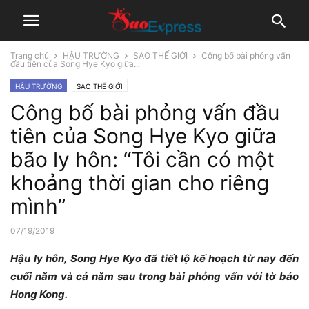
Trang chủ
HẬU TRƯỜNG
SAO THẾ GIỚI
Công bố bài phỏng vấn
đầu tiên của Song Hye Kyo giữa...
HẬU TRƯỜNG
SAO THẾ GIỚI
Công bố bài phỏng vấn đầu
tiên của Song Hye Kyo giữa
bão ly hôn: “Tôi cần có một
khoảng thời gian cho riêng
mình”
07/19/2019
Hậu ly hôn, Song Hye Kyo đã tiết lộ kế hoạch từ nay đến
cuối năm và cả năm sau trong bài phỏng vấn với tờ báo
Hong Kong.