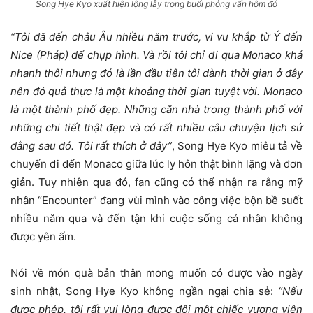
Song Hye Kyo xuất hiện lộng lẫy trong buổi phỏng vấn hôm đó
“Tôi đã đến châu Âu nhiều năm trước, vi vu khắp từ Ý đến
Nice (Pháp) để chụp hình. Và rồi tôi chỉ đi qua Monaco khá
nhanh thôi nhưng đó là lần đầu tiên tôi dành thời gian ở đây
nên đó quả thực là một khoảng thời gian tuyệt vời. Monaco
là một thành phố đẹp. Những căn nhà trong thành phố với
những chi tiết thật đẹp và có rất nhiều câu chuyện lịch sử
đằng sau đó. Tôi rất thích ở đây”
, Song Hye Kyo miêu tả về
chuyến đi đến Monaco giữa lúc ly hôn thật bình lặng và đơn
giản. Tuy nhiên qua đó, fan cũng có thể nhận ra rằng mỹ
nhân “Encounter” đang vùi mình vào công việc bộn bề suốt
nhiều năm qua và đến tận khi cuộc sống cá nhân không
được yên ấm.
Nói về món quà bản thân mong muốn có được vào ngày
sinh nhật, Song Hye Kyo không ngần ngại chia sẻ:
“Nếu
được phép, tôi rất vui lòng được đội một chiếc vương viện