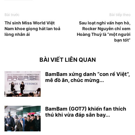
Bài trước
Bài tiếp theo
Thí sinh Miss World Việt
Sau loạt nghi vấn hẹn hò,
Nam khoe giọng hát lan toả
Rocker Nguyễn chỉ xem
lòng nhân ái
Hoàng Thuỳ là “một người
bạn tốt”
BÀI VIẾT LIÊN QUAN
BamBam xứng danh “con rể Việt”,
mê đồ ăn, chúc mừng...
BamBam (GOT7) khiến fan thích
thú khi vừa đáp sân bay...