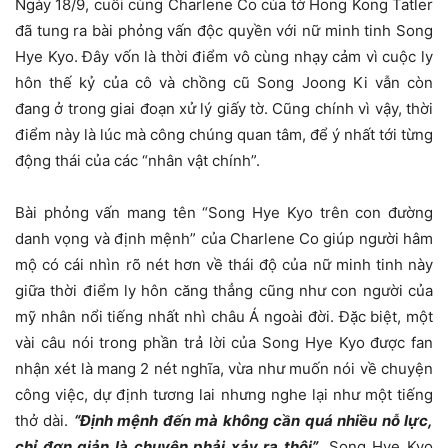
Ngày 18/9, cuối cùng Charlene Co của tờ Hong Kong Tatler
đã tung ra bài phỏng vấn độc quyền với nữ minh tinh Song
Hye Kyo. Đây vốn là thời điểm vô cùng nhạy cảm vì cuộc ly
hôn thế kỷ của cô và chồng cũ Song Joong Ki vẫn còn
đang ở trong giai đoạn xử lý giấy tờ. Cũng chính vì vậy, thời
điểm này là lúc mà công chúng quan tâm, để ý nhất tới từng
động thái của các “nhân vật chính”.
Bài phỏng vấn mang tên “Song Hye Kyo trên con đường
danh vọng và định mệnh” của Charlene Co giúp người hâm
mộ có cái nhìn rõ nét hơn về thái độ của nữ minh tinh này
giữa thời điểm ly hôn căng thẳng cũng như con người của
mỹ nhân nổi tiếng nhất nhì châu Á ngoài đời. Đặc biệt, một
vài câu nói trong phần trả lời của Song Hye Kyo được fan
nhận xét là mang 2 nét nghĩa, vừa như muốn nói về chuyện
công việc, dự định tương lai nhưng nghe lại như một tiếng
thở dài.
“Định mệnh đến mà không cần quá nhiều nỗ lực,
chỉ đơn giản là chuyện phải xảy ra thôi”
, Song Hye Kyo