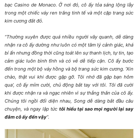
bạc Casino de Monaco. Ở nơi đó, cô ấy tỏa sáng lộng lẫy
trong một chiếc váy ren trắng tinh tế và một cặp trang sức
kim cương đắt đỏ.
“Thường xuyên được quá nhiều người vây quanh, dễ dàng
nhận ra cô ấy dường như luôn có một tâm lý cảnh giác, khá
bí ẩn nhưng đồng thời cũng toát lên sự thanh lịch, tự tin, tạo
cảm giác luôn bình tĩnh và có vẻ dễ tiếp cận. Cô ấy bước
đến trong một bộ váy hồng và bộ trang sức kim cương. ‘Xin
chào, thật vui khi được gặp gỡ. Tôi nhớ đã gặp bạn hôm
qua’, cô ấy mỉm cười, chủ động bắt tay với tôi. Tôi đã cười
khi được nhận ra và ngạc nhiên vì sự thẳng thắn của cô ấy.
Chúng tôi ngồi đối diện nhau, Song dễ dàng bắt đầu câu
chuyện, và ngay lập tức
tôi hiểu tại sao mọi người lại say
đắm cô ấy đến vậy
“.