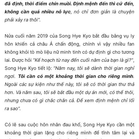
đã định, thời điểm chín muồi. Định mệnh đến thì cứ đến,
không cần quá nhiều nỗ lực
, nó chỉ đơn giản là chuyện
phải xảy ra thôi”.
Nửa cuối năm 2019 của Song Hye Kyo bắt đầu bằng vụ ly
hôn khiến cả châu Á chấn động, chính vì vậy nhiều fan
không khỏi tò mò liệu nữ minh tinh có dự định gì cho tương
lai. Được hỏi
“Kế hoạch từ nay đến cuối năm của bạn là gì?”
,
Song Hye Kyo tiết lộ:
“Năm nay, tôi sẽ dành thời gian nghỉ
ngơi.
Tôi cần có một khoảng thời gian cho riêng mình
.
Ngoài các sự kiện như thế này, tôi sẽ có thời gian thư thả
hơn. Và năm sau, tôi sẽ bắt đầu một dự án mới, có thể thôi,
nhưng chưa có gì chắc chắn cả. Để xem định mệnh chỉ lối
ra sao”.
Có lẽ sau cuộc hôn nhân đau khổ, Song Hye Kyo cần một
khoảng thời gian lặng cho riêng mình để tĩnh tâm lại và