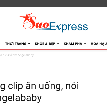
THỜI TRANG
KHỎE & ĐẸP
KHÁM PHÁ
HOA HẬ
SaoExpress
yện vui vẻ với Angelababy
 clip ăn uống, nói
Angelababy