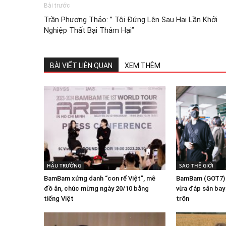
Bài trước
Trần Phương Thảo: ” Tôi Đứng Lên Sau Hai Lần Khởi
Nghiệp Thất Bại Thảm Hại”
BÀI VIẾT LIÊN QUAN
XEM THÊM
HẬU TRƯỜNG
SAO THẾ GIỚI
BamBam xứng danh “con rể Việt”, mê
BamBam (GOT7) k
đồ ăn, chúc mừng ngày 20/10 bằng
vừa đáp sân bay
tiếng Việt
trộn