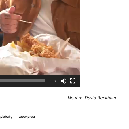
01:00
Nguồn: David Beckham
gelababy
saoexpress