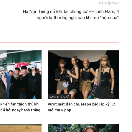
Bài tiếp theo
Hà Nội: Tiếng nổ lớn tại chung cư HH Linh Đàm, 4
người bị thương nghi sau khi mở “hộp quà”
SAO THẾ GIỚI
hiến fan thích thú khi
Vượt mặt đàn chị, aespa xác lập kỷ lục
 đã hỏi ngay bánh tráng
mới tại K-pop