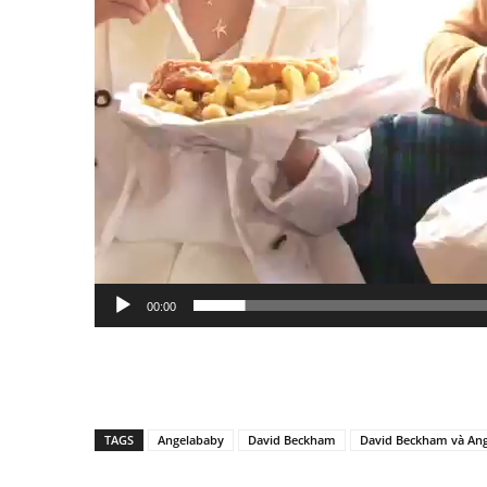
00:00
TAGS
Angelababy
David Beckham
David Beckham và An