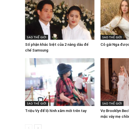
SAO THẾ GIỚI
SAO THẾ GIỚI
Số phận khác biệt của 2 nàng dâu đế
Cô gái Nga được 
chế Samsung
SAO THẾ GIỚI
SAO THẾ GIỚI
Triệu Vy để lộ hình xăm mới trên tay
Vợ Brooklyn Bec
mặc váy mẹ chồn