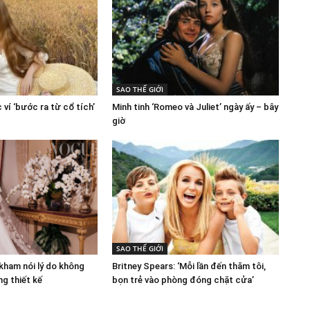
SAO THẾ GIỚI
ví ‘bước ra từ cổ tích’
Minh tinh ‘Romeo và Juliet’ ngày ấy – bây
giờ
SAO THẾ GIỚI
kham nói lý do không
Britney Spears: ‘Mỗi lần đến thăm tôi,
g thiết kế
bọn trẻ vào phòng đóng chặt cửa’