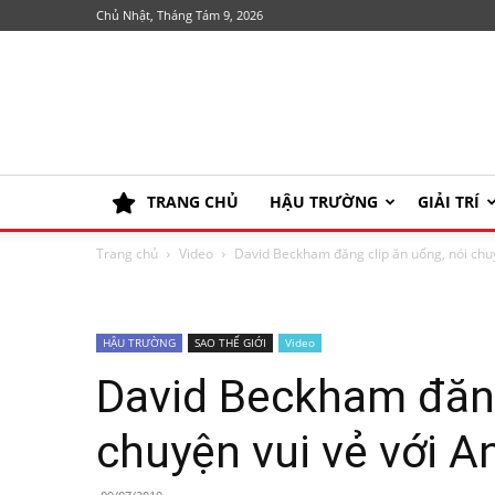
Chủ Nhật, Tháng Tám 9, 2026
TRANG CHỦ
HẬU TRƯỜNG
GIẢI TRÍ
Trang chủ
Video
David Beckham đăng clip ăn uống, nói chu
HẬU TRƯỜNG
SAO THẾ GIỚI
Video
David Beckham đăng
chuyện vui vẻ với 