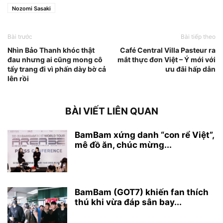
Nozomi Sasaki
Bài trước
Bài tiếp theo
Nhìn Bảo Thanh khóc thật
Café Central Villa Pasteur ra
đau nhưng ai cũng mong cô
mắt thực đơn Việt – Ý mới với
tẩy trang đi vì phấn dày bờ cả
ưu đãi hấp dẫn
lên rồi
BÀI VIẾT LIÊN QUAN
BamBam xứng danh “con rể Việt”,
mê đồ ăn, chúc mừng...
BamBam (GOT7) khiến fan thích
thú khi vừa đáp sân bay...