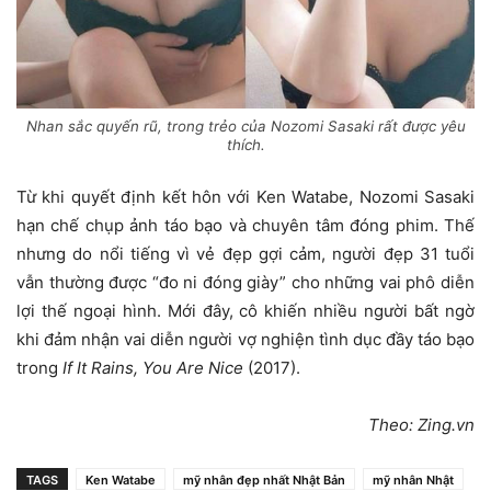
Nhan sắc quyến rũ, trong trẻo của Nozomi Sasaki rất được yêu
thích.
Từ khi quyết định kết hôn với Ken Watabe, Nozomi Sasaki
hạn chế chụp ảnh táo bạo và chuyên tâm đóng phim. Thế
nhưng do nổi tiếng vì vẻ đẹp gợi cảm, người đẹp 31 tuổi
vẫn thường được “đo ni đóng giày” cho những vai phô diễn
lợi thế ngoại hình. Mới đây, cô khiến nhiều người bất ngờ
khi đảm nhận vai diễn người vợ nghiện tình dục đầy táo bạo
trong
If It Rains, You Are Nice
(2017).
Theo: Zing.vn
TAGS
Ken Watabe
mỹ nhân đẹp nhất Nhật Bản
mỹ nhân Nhật