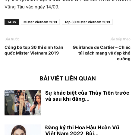
Vũng Tàu vào ngày 14/09.
TAGS
Mister Vietnam 2019
Top 30 Mister Vietnam 2019
Bài trước
Bài tiếp theo
Công bố top 30 thí sinh toàn
Guirlande de Cartier – Chiếc
quốc Mister Vietnam 2019
túi xách mang vẻ đẹp khó
cưỡng
BÀI VIẾT LIÊN QUAN
Sự khác biệt của Thùy Tiên trước
và sau khi đăng...
Đăng ký thi Hoa Hậu Hoàn Vũ
Việt Nam 2022, Bùi...