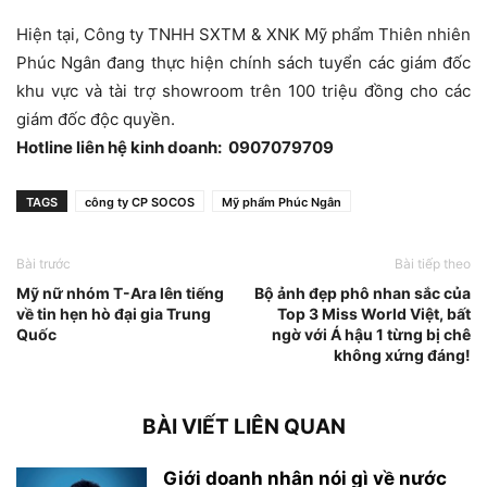
Hiện tại, Công ty TNHH SXTM & XNK Mỹ phẩm Thiên nhiên
Phúc Ngân đang thực hiện chính sách tuyển các giám đốc
khu vực và tài trợ showroom trên 100 triệu đồng cho các
giám đốc độc quyền.
Hotline liên hệ kinh doanh: 0907079709
TAGS
công ty CP SOCOS
Mỹ phẩm Phúc Ngân
Bài trước
Bài tiếp theo
Mỹ nữ nhóm T-Ara lên tiếng
Bộ ảnh đẹp phô nhan sắc của
về tin hẹn hò đại gia Trung
Top 3 Miss World Việt, bất
Quốc
ngờ với Á hậu 1 từng bị chê
không xứng đáng!
BÀI VIẾT LIÊN QUAN
Giới doanh nhân nói gì về nước