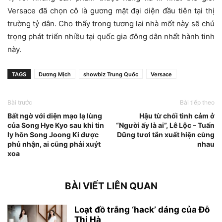
Versace đã chọn cô là gương mặt đại diện đầu tiên tại thị
trường tỷ dân. Cho thấy trong tương lai nhà mốt này sẽ chú
trọng phát triển nhiều tại quốc gia đông dân nhất hành tinh
này.
TAGS
Dương Mịch
showbiz Trung Quốc
Versace
Bài trước
Bài tiếp theo
Bất ngờ với diện mạo lạ lùng
Hậu từ chối tình cảm ở
của Song Hye Kyo sau khi tin
“Người ấy là ai”, Lê Lộc – Tuấn
ly hôn Song Joong Ki được
Dũng tươi tắn xuất hiện cùng
phủ nhận, ai cũng phải xuýt
nhau
xoa
BÀI VIẾT LIÊN QUAN
Loạt đồ trắng ‘hack’ dáng của Đỗ
Thị Hà