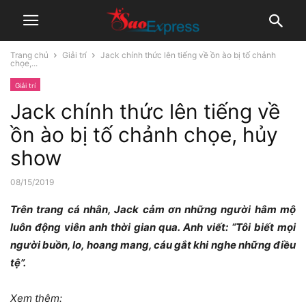
Trang chủ
Giải trí
Jack chính thức lên tiếng về ồn ào bị tố chảnh
chọe,...
Giải trí
Jack chính thức lên tiếng về
ồn ào bị tố chảnh chọe, hủy
show
08/15/2019
Trên trang cá nhân, Jack cảm ơn những người hâm mộ
luôn động viên anh thời gian qua. Anh viết: “Tôi biết mọi
người buồn, lo, hoang mang, cáu gắt khi nghe những điều
tệ”.
Xem thêm: