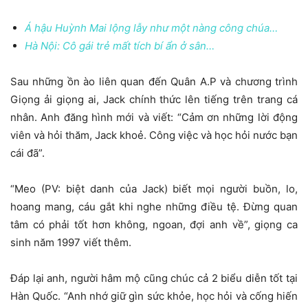
Á hậu Huỳnh Mai lộng lẫy như một nàng công chúa…
Hà Nội: Cô gái trẻ mất tích bí ẩn ở sân…
Sau những ồn ào liên quan đến Quân A.P và chương trình
Giọng ải giọng ai, Jack chính thức lên tiếng trên trang cá
nhân. Anh đăng hình mới và viết: “Cảm ơn những lời động
viên và hỏi thăm, Jack khoẻ. Công việc và học hỏi nước bạn
cái đã”.
“Meo (PV: biệt danh của Jack) biết mọi người buồn, lo,
hoang mang, cáu gắt khi nghe những điều tệ. Đừng quan
tâm có phải tốt hơn không, ngoan, đợi anh về”, giọng ca
sinh năm 1997 viết thêm.
Đáp lại anh, người hâm mộ cũng chúc cả 2 biểu diễn tốt tại
Hàn Quốc. “Anh nhớ giữ gìn sức khỏe, học hỏi và cống hiến