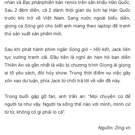
nhan
và
Bạc phận
phiên bản remix trên sân khấu Hàn Quốc.
Sau 2 đêm diễn, cả 2 dành thời gian du lịch tại Hàn Quốc
trước khi trở về Việt Nam. Sang nước ngoài biểu diễn,
giọng ca
Sóng gió
cho biết anh mang theo laptop để tranh
thủ sản xuất sản phẩm mới.
Sau khi phát hành phim ngắn
Sóng gió – Hồi kết
, Jack liên
tục vướng tranh cãi. Đầu tiên là nghi án hẹn hò bạn diễn
Thiên An và gần nhất là việc bị chương trình Giọng ải giọng
ai tố yêu sách, đòi hủy show. Trong thời điểm vụ việc gây
xôn xao dư luận, phía Jack từ chối trả lời về vấn đề này.
Trong buổi gặp gỡ fan, anh trấn an: “Mọi chuyện cứ để
người ta như vậy. Người ta sống thế nào với mình, mình cứ
từ từ, không có gì phải lo cả”.
Nguồn: Zing.vn