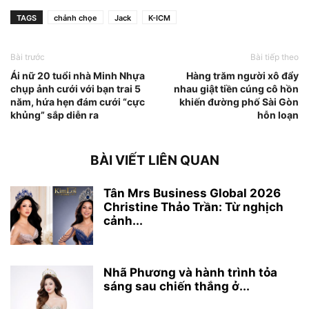
TAGS
chảnh chọe
Jack
K-ICM
Bài trước
Bài tiếp theo
Ái nữ 20 tuổi nhà Minh Nhựa
Hàng trăm người xô đẩy
chụp ảnh cưới với bạn trai 5
nhau giật tiền cúng cô hồn
năm, hứa hẹn đám cưới “cực
khiến đường phố Sài Gòn
khủng” sắp diễn ra
hỗn loạn
BÀI VIẾT LIÊN QUAN
Tân Mrs Business Global 2026
Christine Thảo Trần: Từ nghịch
cảnh...
Nhã Phương và hành trình tỏa
sáng sau chiến thắng ở...