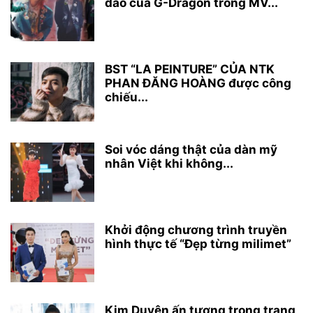
đáo của G-Dragon trong MV...
BST “LA PEINTURE” CỦA NTK
PHAN ĐĂNG HOÀNG được công
chiếu...
Soi vóc dáng thật của dàn mỹ
nhân Việt khi không...
Khởi động chương trình truyền
hình thực tế “Đẹp từng milimet”
Kim Duyên ấn tượng trong trang