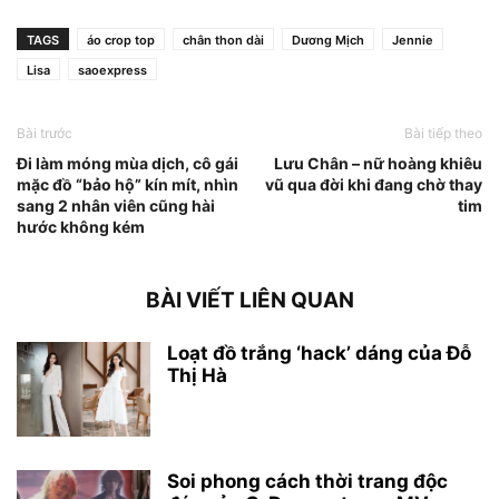
TAGS
áo crop top
chân thon dài
Dương Mịch
Jennie
Lisa
saoexpress
Bài trước
Bài tiếp theo
Đi làm móng mùa dịch, cô gái
Lưu Chân – nữ hoàng khiêu
mặc đồ “bảo hộ” kín mít, nhìn
vũ qua đời khi đang chờ thay
sang 2 nhân viên cũng hài
tim
hước không kém
BÀI VIẾT LIÊN QUAN
Loạt đồ trắng ‘hack’ dáng của Đỗ
Thị Hà
Soi phong cách thời trang độc