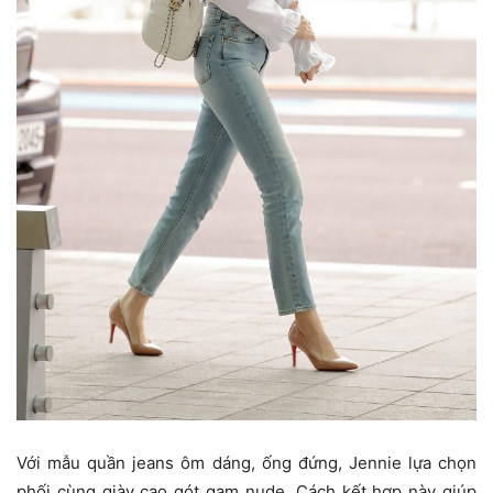
Với mẫu quần jeans ôm dáng, ống đứng, Jennie lựa chọn
phối cùng giày cao gót gam nude. Cách kết hợp này giúp