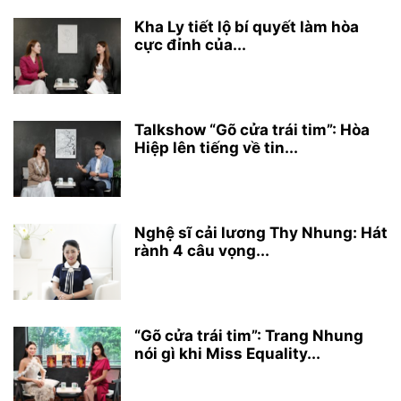
Kha Ly tiết lộ bí quyết làm hòa
cực đỉnh của...
Talkshow “Gõ cửa trái tim”: Hòa
Hiệp lên tiếng về tin...
Nghệ sĩ cải lương Thy Nhung: Hát
rành 4 câu vọng...
“Gõ cửa trái tim”: Trang Nhung
nói gì khi Miss Equality...