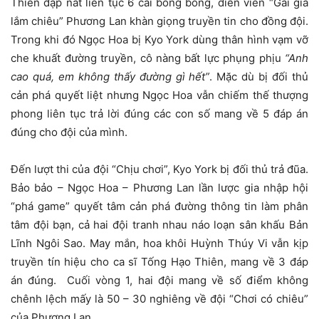
Thiên đập nát liên tục 6 cái bong bóng, diễn viên “Gái già
lắm chiêu” Phương Lan khàn giọng truyền tin cho đồng đội.
Trong khi đó Ngọc Hoa bị Kyo York dùng thân hình vạm vỡ
che khuất đường truyền, cô nàng bất lực phụng phịu
“Anh
cao quá, em không thấy đường gì hết”
. Mặc dù bị đối thủ
cản phá quyết liệt nhưng Ngọc Hoa vẫn chiếm thế thượng
phong liên tục trả lời đúng các con số mang về 5 đáp án
đúng cho đội của mình.
Đến lượt thi của đội “Chịu chơi”, Kyo York bị đối thủ trả đũa.
Bảo bảo – Ngọc Hoa – Phương Lan lần lược gia nhập hội
“phá game” quyết tâm cản phá đường thông tin làm phân
tâm đội bạn, cả hai đội tranh nhau náo loạn sân khấu Bản
Lĩnh Ngôi Sao. May mắn, hoa khôi Huỳnh Thúy Vi vẫn kịp
truyền tín hiệu cho ca sĩ Tống Hạo Thiên, mang về 3 đáp
án đúng. Cuối vòng 1, hai đội mang về số điểm không
chênh lệch mấy là 50 – 30 nghiêng về đội “Chơi có chiêu”
của Phương Lan.