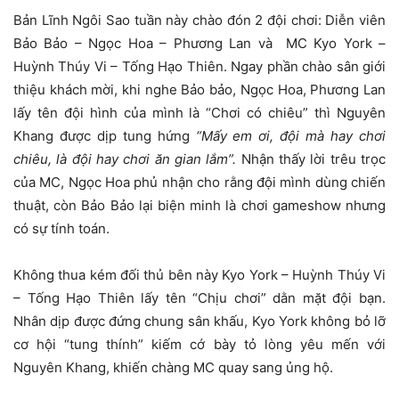
Bản Lĩnh Ngôi Sao tuần này chào đón 2 đội chơi: Diễn viên
Bảo Bảo – Ngọc Hoa – Phương Lan và MC Kyo York –
Huỳnh Thúy Vi – Tống Hạo Thiên. Ngay phần chào sân giới
thiệu khách mời, khi nghe Bảo bảo, Ngọc Hoa, Phương Lan
lấy tên đội hình của mình là “Chơi có chiêu” thì Nguyên
Khang được dịp tung hứng
“Mấy em ơi, đội mà hay chơi
chiêu, là đội hay chơi ăn gian lắm”.
Nhận thấy lời trêu trọc
của MC, Ngọc Hoa phủ nhận cho rằng đội mình dùng chiến
thuật, còn Bảo Bảo lại biện minh là chơi gameshow nhưng
có sự tính toán.
Không thua kém đối thủ bên này Kyo York – Huỳnh Thúy Vi
– Tống Hạo Thiên lấy tên “Chịu chơi” dằn mặt đội bạn.
Nhân dịp được đứng chung sân khấu, Kyo York không bỏ lỡ
cơ hội “tung thính” kiếm cớ bày tỏ lòng yêu mến với
Nguyên Khang, khiến chàng MC quay sang ủng hộ.