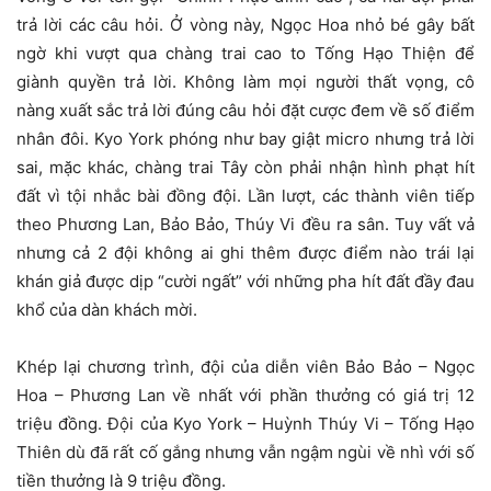
trả lời các câu hỏi. Ở vòng này, Ngọc Hoa nhỏ bé gây bất
ngờ khi vượt qua chàng trai cao to Tống Hạo Thiện để
giành quyền trả lời. Không làm mọi người thất vọng, cô
nàng xuất sắc trả lời đúng câu hỏi đặt cược đem về số điểm
nhân đôi. Kyo York phóng như bay giật micro nhưng trả lời
sai, mặc khác, chàng trai Tây còn phải nhận hình phạt hít
đất vì tội nhắc bài đồng đội. Lần lượt, các thành viên tiếp
theo Phương Lan, Bảo Bảo, Thúy Vi đều ra sân. Tuy vất vả
nhưng cả 2 đội không ai ghi thêm được điểm nào trái lại
khán giả được dịp “cười ngất” với những pha hít đất đầy đau
khổ của dàn khách mời.
Khép lại chương trình, đội của diễn viên Bảo Bảo – Ngọc
Hoa – Phương Lan về nhất với phần thưởng có giá trị 12
triệu đồng. Đội của Kyo York – Huỳnh Thúy Vi – Tống Hạo
Thiên dù đã rất cố gắng nhưng vẫn ngậm ngùi về nhì với số
tiền thưởng là 9 triệu đồng.