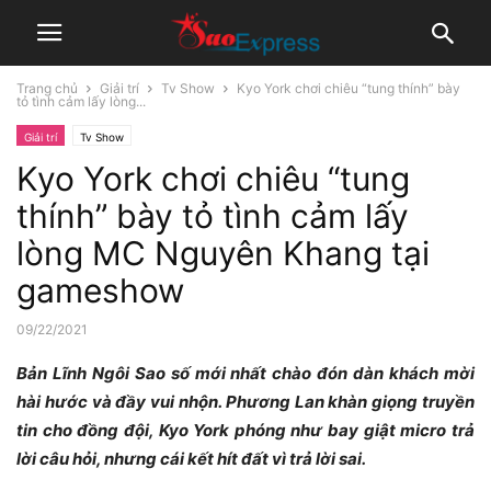
Trang chủ
Giải trí
Tv Show
Kyo York chơi chiêu “tung thính” bày
tỏ tình cảm lấy lòng...
Giải trí
Tv Show
Kyo York chơi chiêu “tung
thính” bày tỏ tình cảm lấy
lòng MC Nguyên Khang tại
gameshow
09/22/2021
Bản Lĩnh Ngôi Sao số mới nhất chào đón dàn khách mời
hài hước và đầy vui nhộn. Phương Lan khàn giọng truyền
tin cho đồng đội, Kyo York phóng như bay giật micro trả
lời câu hỏi, nhưng cái kết hít đất vì trả lời sai.