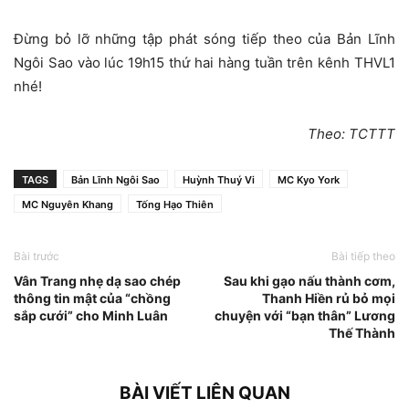
Đừng bỏ lỡ những tập phát sóng tiếp theo của Bản Lĩnh
Ngôi Sao vào lúc 19h15 thứ hai hàng tuần trên kênh THVL1
nhé!
Theo: TCTTT
TAGS
Bản Lĩnh Ngôi Sao
Huỳnh Thuý Vi
MC Kyo York
MC Nguyên Khang
Tống Hạo Thiên
Bài trước
Bài tiếp theo
Vân Trang nhẹ dạ sao chép
Sau khi gạo nấu thành cơm,
thông tin mật của “chồng
Thanh Hiền rủ bỏ mọi
sắp cưới” cho Minh Luân
chuyện với “bạn thân” Lương
Thế Thành
BÀI VIẾT LIÊN QUAN