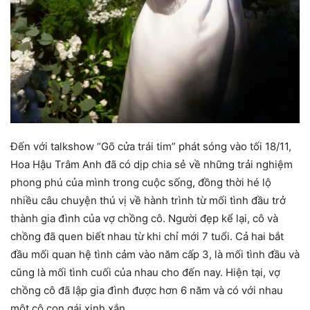
Đến với talkshow “Gõ cửa trái tim” phát sóng vào tối 18/11,
Hoa Hậu Trâm Anh đã có dịp chia sẻ về những trải nghiệm
phong phú của mình trong cuộc sống, đồng thời hé lộ
nhiều câu chuyện thú vị về hành trình từ mối tình đầu trở
thành gia đình của vợ chồng cô. Người đẹp kể lại, cô và
chồng đã quen biết nhau từ khi chỉ mới 7 tuổi. Cả hai bắt
đầu mối quan hệ tình cảm vào năm cấp 3, là mối tình đầu và
cũng là mối tình cuối của nhau cho đến nay. Hiện tại, vợ
chồng cô đã lập gia đình được hơn 6 năm và có với nhau
một cô con gái xinh xắn.