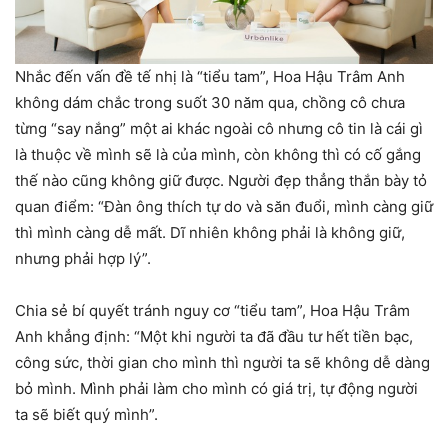
Nhắc đến vấn đề tế nhị là “tiểu tam”, Hoa Hậu Trâm Anh
không dám chắc trong suốt 30 năm qua, chồng cô chưa
từng “say nắng” một ai khác ngoài cô nhưng cô tin là cái gì
là thuộc về mình sẽ là của mình, còn không thì có cố gắng
thế nào cũng không giữ được. Người đẹp thẳng thắn bày tỏ
quan điểm: “Đàn ông thích tự do và săn đuổi, mình càng giữ
thì mình càng dễ mất. Dĩ nhiên không phải là không giữ,
nhưng phải hợp lý”.
Chia sẻ bí quyết tránh nguy cơ “tiểu tam”, Hoa Hậu Trâm
Anh khẳng định: “Một khi người ta đã đầu tư hết tiền bạc,
công sức, thời gian cho mình thì người ta sẽ không dễ dàng
bỏ mình. Mình phải làm cho mình có giá trị, tự động người
ta sẽ biết quý mình”.