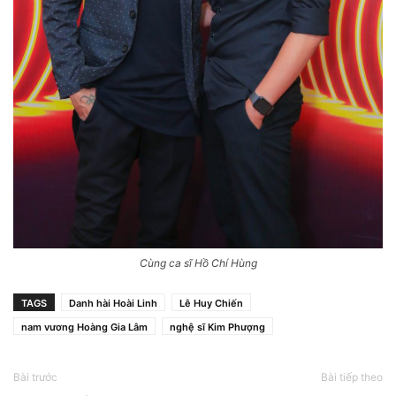
Cùng ca sĩ Hồ Chí Hùng
TAGS
Danh hài Hoài Linh
Lê Huy Chiến
nam vương Hoàng Gia Lâm
nghệ sĩ Kim Phượng
Bài trước
Bài tiếp theo