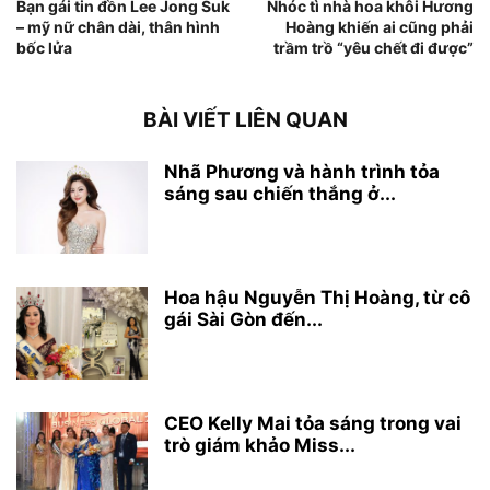
Bạn gái tin đồn Lee Jong Suk
Nhóc tì nhà hoa khôi Hương
– mỹ nữ chân dài, thân hình
Hoàng khiến ai cũng phải
bốc lửa
trầm trồ “yêu chết đi được”
BÀI VIẾT LIÊN QUAN
Nhã Phương và hành trình tỏa
sáng sau chiến thắng ở...
Hoa hậu Nguyễn Thị Hoàng, từ cô
gái Sài Gòn đến...
CEO Kelly Mai tỏa sáng trong vai
trò giám khảo Miss...