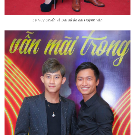
Lê Huy Chiến và Đại sứ áo dài Huỳnh Vân