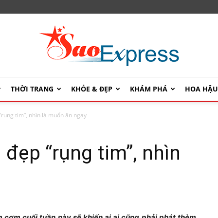
THỜI TRANG
KHỎE & ĐẸP
KHÁM PHÁ
HOA HẬ
SaoExpress
rụng tim”, nhìn là muốn ăn ngay
đẹp “rụng tim”, nhìn
cơm cuối tuần này sẽ khiến ai ai cũng phải phát thèm