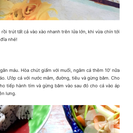
rồi trút tất cả vào xào nhanh trên lửa lớn, khi vừa chín tới
 đĩa nhé!
h gân máu. Hòa chút giấm với muối, ngâm cá thêm 10′ nữa
 ráo. Ướp cá với nước mắm, đường, tiêu và gừng băm. Cho
ho tiếp hành tím và gừng băm vào sau đó cho cá vào áp
ên lưng.