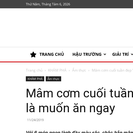
Thứ Năm, Tháng Tám 6, 2026
TRANG CHỦ
HẬU TRƯỜNG
GIẢI TRÍ
Trang chủ
KHÁM PHÁ
Ẩm thực
Mâm cơm cuối tuần đẹp “
KHÁM PHÁ
Ẩm thực
Mâm cơm cuối tuần 
là muốn ăn ngay
11/24/2019
Với 6 món ngon lành đầy màu sắc, chắc hẳn mâm 