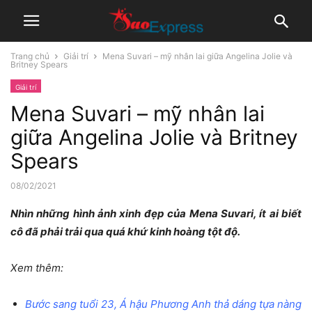
Trang chủ
Giải trí
Mena Suvari – mỹ nhân lai giữa Angelina Jolie và
Britney Spears
Giải trí
Mena Suvari – mỹ nhân lai
giữa Angelina Jolie và Britney
Spears
08/02/2021
Nhìn những hình ảnh xinh đẹp của Mena Suvari, ít ai biết
cô đã phải trải qua quá khứ kinh hoàng tột độ.
Xem thêm:
Bước sang tuổi 23, Á hậu Phương Anh thả dáng tựa nàng