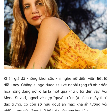
Khán giả đã không khỏi sốc khi nghe nữ diễn viên tiết lộ
điều này. Chẳng ai ngờ được sau vẻ ngoài rạng rỡ như đóa
hoa hồng đang nở rộ lại là một quá khứ u tối đến vậy. Với
Mena Suvari, ngoài vẻ đẹp “quyến rũ một cách ngây thơ”
đặc trưng, cô còn sở hữu gout ăn mặc khá ấn tượng với
nhiều item vẫn được thế hệ trẻ ngày nay học tập.