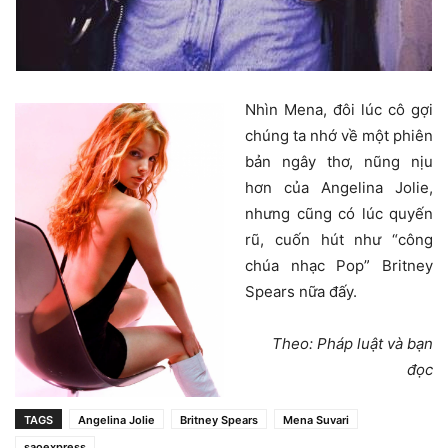
Nhìn Mena, đôi lúc cô gợi
chúng ta nhớ về một phiên
bản ngây thơ, nũng nịu
hơn của Angelina Jolie,
nhưng cũng có lúc quyến
rũ, cuốn hút như “công
chúa nhạc Pop” Britney
Spears nữa đấy.
Theo: Pháp luật và bạn
đọc
TAGS
Angelina Jolie
Britney Spears
Mena Suvari
saoexpress