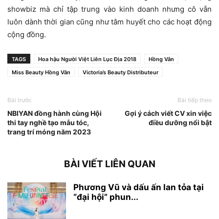
showbiz mà chỉ tập trung vào kinh doanh nhưng cô vẫn
luôn dành thời gian cũng như tâm huyết cho các hoạt động
cộng đồng.
TAGS
Hoa hậu Người Việt Liên Lục Địa 2018
Hồng Vân
Miss Beauty Hồng Vân
Victoria’s Beauty Distributeur
Bài trước
Bài tiếp theo
NBIYAN đồng hành cùng Hội
Gợi ý cách viết CV xin việc
thi tay nghề tạo mẫu tóc,
điều dưỡng nổi bật
trang trí móng năm 2023
BÀI VIẾT LIÊN QUAN
Phương Vũ và dấu ấn lan tỏa tại
“đại hội” phun...