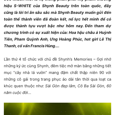
hiệu S-WHITE của Shynh Beauty trên toàn quốc, đây
cũng là lời tri ân sâu sắc mà Shynh Beauty muốn gửi đến
toàn thể thành viên đã đoàn kết, nổ lực hết mình để có
được thành tựu vượt bậc như hôm nay. Đến tham dự
chương trình có sự xuất hiện của: Hoa hậu châu á Huỳnh
Tiên, Pham Quỳnh Anh, Ưng Hoàng Phúc, hot girl Lê Thị
Thanh, cố vấn Francis Hùng….
Lần thứ 4 tổ chức với chủ đề Shynh’s Memories – Gợi nhớ
những ký ức cùng Shynh, đêm tiệc mở màn bằng những tiết
mục “cây nhà lá vườn” mang đậm chất thập niên 90 với
những cô gái trong trang phục áo dài tân thời qua loạt ca
khúc quen thuộc như:
Sài Gòn đẹp lắm, Cô Ba Sài Gòn, 60
năm cuộc đời
…