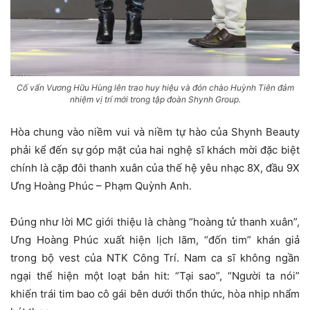
Cố vấn Vương Hữu Hùng lên trao huy hiệu và đón chào Huỳnh Tiên đảm
nhiệm vị trí mới trong tập đoàn Shynh Group.
Hòa chung vào niềm vui và niềm tự hào của Shynh Beauty
phải kể đến sự góp mặt của hai nghệ sĩ khách mời đặc biệt
chính là cặp đôi thanh xuân của thế hệ yêu nhạc 8X, đầu 9X
Ưng Hoàng Phúc – Phạm Quỳnh Anh.
Đúng như lời MC giới thiệu là chàng “hoàng tử thanh xuân”,
Ưng Hoàng Phúc xuất hiện lịch lãm, “đốn tim” khán giả
trong bộ vest của NTK Công Trí. Nam ca sĩ không ngần
ngại thể hiện một loạt bản hit: “Tại sao”, “Người ta nói”
khiến trái tim bao cô gái bên dưới thổn thức, hòa nhịp nhẩm