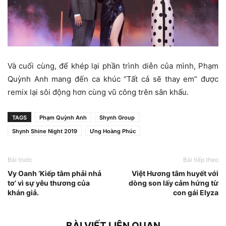
Và cuối cùng, để khép lại phần trình diễn của mình, Phạm
Quỳnh Anh mang đến ca khúc “Tất cả sẽ thay em” được
remix lại sôi động hơn cùng vũ công trên sân khấu.
TAGS
Phạm Quỳnh Anh
Shynh Group
Shynh Shine Night 2019
Ưng Hoàng Phúc
Bài trước
Bài tiếp theo
Vy Oanh ‘Kiếp tằm phải nhả
Việt Hương tâm huyết với
tơ’ vì sự yêu thương của
dòng son lấy cảm hứng từ
khán giả.
con gái Elyza
BÀI VIẾT LIÊN QUAN