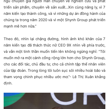
ngũ chuyên gia người Hàn chuyên về nghiên cứu và phát
triển sản phẩm, chuyên về sản xuất…Xin cùng nâng ly, vì 7
năm kiến tạo thành công, và vì những dự án đồng hành của
chúng ta trong năm 2020 và vì một Shynh Group phát triển
mạnh mẽ hơn nữa.”
Theo đó, nhìn lại chặng đường, hình ảnh khó khăn của 7
năm kiến tạo đã thách thức nữ CEO 9X nhìn về phía trước,
và vẫn một tinh thần muốn tiến lên không ngừng nghỉ: “Tôi
muốn mở ra một cánh cổng rộng lớn hơn cho Shynh Group,
cho các đối tác, chủ đầu tư, cho cả chính tập thể nhân viên
của tập đoàn. Trong lòng tôi luôn sục sôi nhiều hoài bão và
tham vọng chinh phục nhiều ước mơ.”- Lê Thị Xuân khẳng
định.