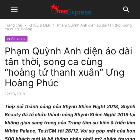
Trang chủ
KHỎE & ĐẸP
Phạm Quỳnh Anh diện áo dài tân thời, song
ca cùng “hoàng...
KHỎE & ĐẸP
Phạm Quỳnh Anh diện áo dài
tân thời, song ca cùng
“hoàng tử thanh xuân” Ưng
Hoàng Phúc
12/30/2019
Tiếp nối thành công của Shynh Shine Night 2018, Shynh
Beauty đã tổ chức thành công Shynh Shine Night 2019 tại
không gian sang trọng của Trung tâm sự kiện & triển lãm
White Palace, Tp.HCM tối 28/12. Với sự góp mặt của hơn
500 khách mời là hệ thống phân phối mỹ phẩm thương