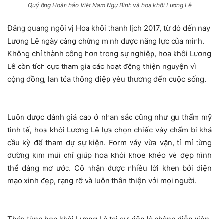
Quý ông Hoàn hảo Việt Nam Ngự Bình và hoa khôi Lương Lê
Đăng quang ngôi vị Hoa khôi thanh lịch 2017, từ đó đến nay
Lương Lê ngày càng chứng minh được năng lực của mình.
Không chỉ thành công hơn trong sự nghiệp, hoa khôi Lương
Lê còn tích cực tham gia các hoạt động thiện nguyện vì
cộng đồng, lan tỏa thông điệp yêu thương đến cuộc sống.
Luôn được đánh giá cao ở nhan sắc cũng như gu thẩm mỹ
tinh tế, hoa khôi Lương Lê lựa chọn chiếc váy chấm bi khá
cầu kỳ để tham dự sự kiện. Form váy vừa vặn, tỉ mỉ từng
đường kim mũi chỉ giúp hoa khôi khoe khéo vẻ đẹp hình
thể đáng mơ ước. Cô nhận được nhiều lời khen bởi diện
mạo xinh đẹp, rạng rỡ và luôn thân thiện với mọi người.
Tháp tùng hoa khôi Lương Lê tại sự kiện là chàng diễn viên