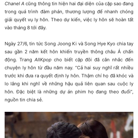
Chanel A
cũng thông tin hiện hai đại diện của cặp sao đang
trong quá trình đàm phán, thương lượng để nhanh chóng
giải quyết vụ ly hôn. Theo dự kiến, việc ly hôn sẽ hoàn tất
vào tháng 8 tới đây.
Ngày 27/6, tin tức Song Joong Ki và Song Hye Kyo chia tay
sau gần 2 năm kết hôn khiến truyền thông châu Á chấn
động. Trang
AllKpop
cho biết cặp đôi đã cân nhắc đến
chuyện ly hôn từ đầu năm nay. “Cả hai suy nghĩ rất nhiều
trước khi đưa ra quyết định ly hôn. Thậm chí họ đã khóc và
lo lắng khi nghĩ về những hậu quả liên quan sau cuộc ly
hôn. Đặc biệt là những dự án phim họ đang theo đuổi”,
nguồn tin chia sẻ.