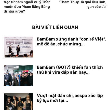
trặc từ năm ngoái vì Lý Thần
‘Thẩm Thuý Hà quá liều lĩnh,
muốn đưa Phạm Băng Băng
gan cóc tía’
đi hầu rượu?
BÀI VIẾT LIÊN QUAN
BamBam xứng danh “con rể Việt”,
mê đồ ăn, chúc mừng...
BamBam (GOT7) khiến fan thích
thú khi vừa đáp sân bay...
Vượt mặt đàn chị, aespa xác lập
kỷ lục mới tại...