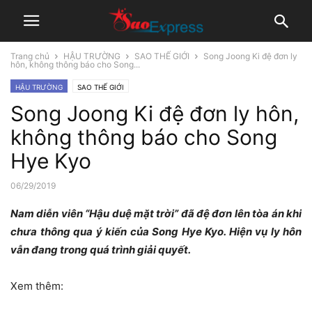
Trang chủ
HẬU TRƯỜNG
SAO THẾ GIỚI
Song Joong Ki đệ đơn ly
hôn, không thông báo cho Song...
HẬU TRƯỜNG
SAO THẾ GIỚI
Song Joong Ki đệ đơn ly hôn,
không thông báo cho Song
Hye Kyo
06/29/2019
Nam diễn viên “Hậu duệ mặt trời” đã đệ đơn lên tòa án khi
chưa thông qua ý kiến của Song Hye Kyo. Hiện vụ ly hôn
vẫn đang trong quá trình giải quyết.
Xem thêm: