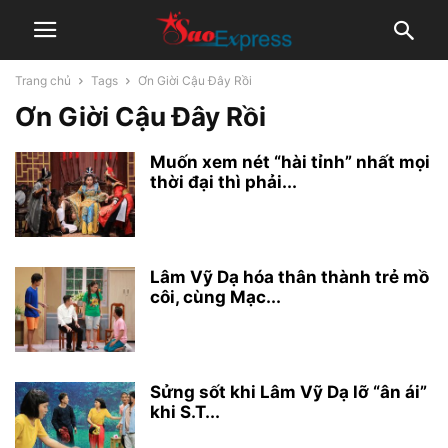
Trang chủ
Tags
Ơn Giời Cậu Đây Rồi
Ơn Giời Cậu Đây Rồi
Muốn xem nét “hài tỉnh” nhất mọi
thời đại thì phải...
Lâm Vỹ Dạ hóa thân thành trẻ mồ
côi, cùng Mạc...
Sửng sốt khi Lâm Vỹ Dạ lỡ “ân ái”
khi S.T...