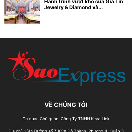
Hành trình vượt khó của Gia Tín
Jewelry & Diamond và...
VỀ CHÚNG TÔI
Cơ quan Chủ quản: Công Ty TNHH Keva Link
Địa chỉ: 2/44 Đường số 7, KCX Đô Thành, Phường 4, Quận 3