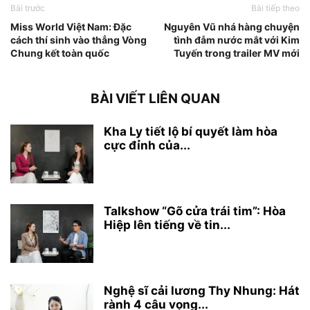
Bài trước
Bài tiếp theo
Miss World Việt Nam: Đặc
Nguyên Vũ nhá hàng chuyện
cách thí sinh vào thẳng Vòng
tình đẫm nước mắt với Kim
Chung kết toàn quốc
Tuyến trong trailer MV mới
BÀI VIẾT LIÊN QUAN
Kha Ly tiết lộ bí quyết làm hòa
cực đỉnh của...
Talkshow “Gõ cửa trái tim”: Hòa
Hiệp lên tiếng về tin...
Nghệ sĩ cải lương Thy Nhung: Hát
rành 4 câu vọng...