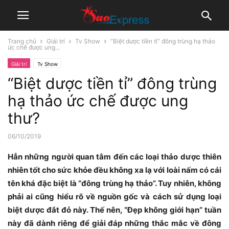
Trang chủ
Giải trí
Tv Show
“Biệt dược tiền tỉ” đông trùng hạ thảo
ức chế được ung...
Giải trí
Tv Show
“Biệt dược tiền tỉ” đông trùng
hạ thảo ức chế được ung
thư?
06/10/2019
Hẳn những người quan tâm đến các loại thảo dược thiên
nhiên tốt cho sức khỏe đều không
xa lạ với loài nấm có cái
tên khá đặc biệt là “đông trùng hạ thảo”. Tuy nhiên, không
phải ai
cũng hiểu rõ về nguồn gốc và cách sử dụng loại
biệt dược đắt đỏ này. Thế nên, “Đẹp không
giới hạn” tuần
này đã dành riêng để giải đáp những thắc mắc về đông