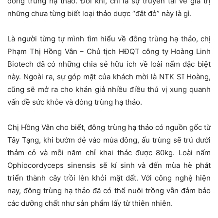
đông trùng hạ thảo. Đôi khi, chỉ là sự truyền tai về giá trị
những chưa từng biết loại thảo dược “đắt đỏ” này là gì.
Là người từng tự mình tìm hiểu về đông trùng hạ thảo, chị
Phạm Thị Hồng Vân – Chủ tịch HĐQT công ty Hoàng Linh
Biotech đã có những chia sẻ hữu ích về loài nấm đặc biệt
này. Ngoài ra, sự góp mặt của khách mời là NTK Sĩ Hoàng,
cũng sẽ mở ra cho khán giả nhiều điều thú vị xung quanh
vấn đề sức khỏe và đông trùng hạ thảo.
Chị Hồng Vân cho biết, đông trùng hạ thảo có nguồn gốc từ
Tây Tạng, khi bướm đẻ vào mùa đông, ấu trùng sẽ trú dưới
thảm cỏ và mỗi năm chỉ khai thác được 80kg. Loài nấm
Ophiocordyceps sinensis sẽ kí sinh và đến mùa hè phát
triển thành cây trồi lên khỏi mặt đất. Với công nghệ hiện
nay, đông trùng hạ thảo đã có thể nuôi trồng vẫn đảm bảo
các dưỡng chất như sản phẩm lấy từ thiên nhiên.