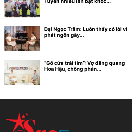
Tuyên nhiều lần bật khóc...
Đại Ngọc Trâm: Luôn thấy có lỗi vì
phát ngôn gây...
“Gõ cửa trái tim”: Vợ đăng quang
Hoa Hậu, chồng phản...