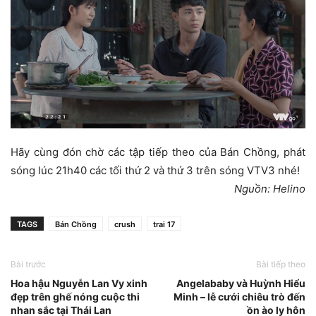
Hãy cùng đón chờ các tập tiếp theo của Bán Chồng, phát
sóng lúc 21h40 các tối thứ 2 và thứ 3 trên sóng VTV3 nhé!
Nguồn: Helino
TAGS
Bán Chồng
crush
trai 17
Bài trước
Bài tiếp theo
Hoa hậu Nguyễn Lan Vy xinh
Angelababy và Huỳnh Hiểu
đẹp trên ghế nóng cuộc thi
Minh – lễ cưới chiêu trò đến
nhan sắc tại Thái Lan
ồn ào ly hôn