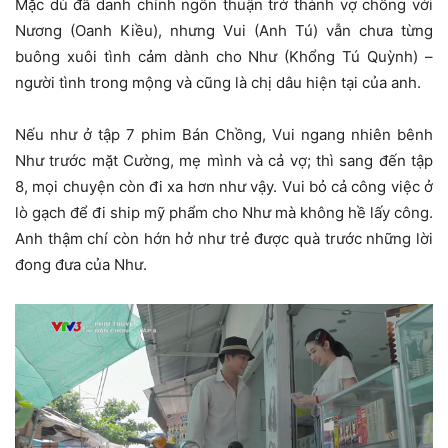
Mặc dù đã danh chính ngôn thuận trở thành vợ chồng với
Nương (Oanh Kiều), nhưng Vui (Anh Tú) vẫn chưa từng
buông xuôi tình cảm dành cho Như (Khổng Tú Quỳnh) –
người tình trong mộng và cũng là chị dâu hiện tại của anh.
Nếu như ở tập 7 phim Bán Chồng, Vui ngang nhiên bênh
Như trước mặt Cường, mẹ mình và cả vợ; thì sang đến tập
8, mọi chuyện còn đi xa hơn như vậy. Vui bỏ cả công việc ở
lò gạch để đi ship mỹ phẩm cho Như mà không hề lấy công.
Anh thậm chí còn hớn hở như trẻ được quà trước những lời
đong đưa của Như.