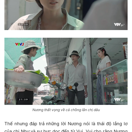
Nương thất vọng về cả chồng lẫn chị dâu
Thế nhưng đáp trả những lời Nương nói là thái độ lẳng lơ
của chị Như và sự bực dọc đến từ Vui. Vui cho rằng Nương