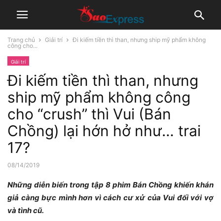
Trang chủ
Giải trí
Đi kiếm tiền thì than, nhưng ship mỹ phẩm không
công cho...
Giải trí
Đi kiếm tiền thì than, nhưng
ship mỹ phẩm không công
cho “crush” thì Vui (Bán
Chồng) lại hớn hở như… trai
17?
08/14/2019
Những diễn biến trong tập 8 phim Bán Chồng khiến khán
giả càng bực mình hơn vì cách cư xử của Vui đối với vợ
và tình cũ.