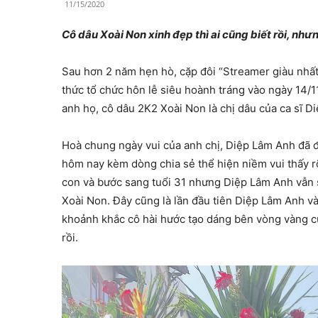
11/15/2020
Cô dâu Xoài Non xinh đẹp thì ai cũng biết rồi, nh
Sau hơn 2 năm hẹn hò, cặp đôi “Streamer giàu nhấ
thức tổ chức hôn lễ siêu hoành tráng vào ngày 14/11
anh họ, cô dâu 2K2 Xoài Non là chị dâu của ca sĩ D
Hoà chung ngày vui của anh chị, Diệp Lâm Anh đã đ
hôm nay kèm dòng chia sẻ thể hiện niềm vui thấy r
con và bước sang tuổi 31 nhưng Diệp Lâm Anh vẫn
Xoài Non. Đây cũng là lần đầu tiên Diệp Lâm Anh v
khoảnh khắc cô hài hước tạo dáng bên vòng vàng củ
rồi.