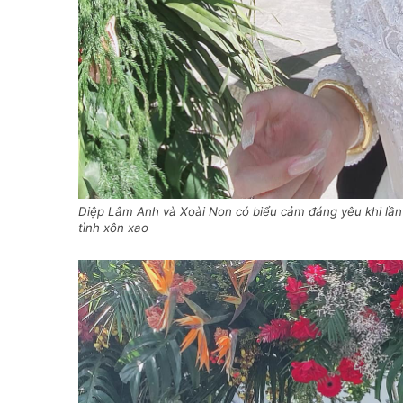
Diệp Lâm Anh và Xoài Non có biểu cảm đáng yêu khi lần
tình xôn xao