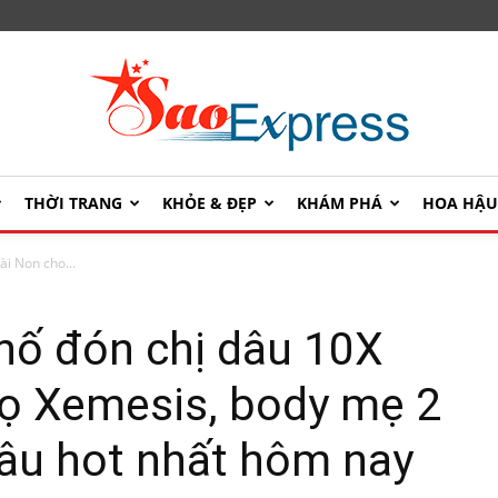
THỜI TRANG
KHỎE & ĐẸP
KHÁM PHÁ
HOA HẬ
SaoExpress
i Non cho...
hố đón chị dâu 10X
ọ Xemesis, body mẹ 2
dâu hot nhất hôm nay