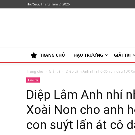
Thứ Sáu, Tháng Tám 7, 2026
TRANG CHỦ
HẬU TRƯỜNG
GIẢI TRÍ
Trang chủ
Giải trí
Diệp Lâm Anh nhí nhố đón chị dâu 10X Xoà
Giải trí
Diệp Lâm Anh nhí n
Xoài Non cho anh h
con suýt lấn át cô 