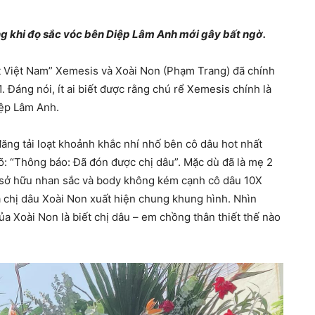
ưng khi đọ sắc vóc bên Diệp Lâm Anh mới gây bất ngờ.
t Việt Nam” Xemesis và Xoài Non (Phạm Trang) đã chính
. Đáng nói, ít ai biết được rằng chú rể Xemesis chính là
iệp Lâm Anh.
ăng tải loạt khoảnh khắc nhí nhố bên cô dâu hot nhất
õ: “Thông báo: Đã đón được chị dâu”. Mặc dù đã là mẹ 2
 sở hữu nhan sắc và body không kém cạnh cô dâu 10X
à chị dâu Xoài Non xuất hiện chung khung hình. Nhìn
a Xoài Non là biết chị dâu – em chồng thân thiết thế nào