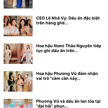
CEO Lê Nhã Vy: Dấu ấn đặc biệt
trên hàng ghế...
Hoa hậu Nomi Thảo Nguyễn tiếp
tục ghi dấu ấn trên...
Hoa hậu Phương Vũ đảm nhận
vai trò “cầm cân nảy...
Phương Vũ và dấu ấn lan tỏa tại
“đại hội” phun...