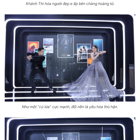
Khánh Thi hóa người đẹp e ấp bên chàng hoàng tử.
Như một “cú lừa” cực mạnh, đổi nền là yêu hóa thù hận.