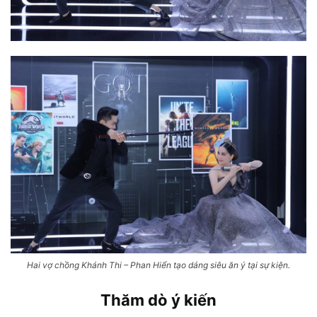
Hai vợ chồng Khánh Thi – Phan Hiển tạo dáng siêu ăn ý tại sự kiện.
Thăm dò ý kiến