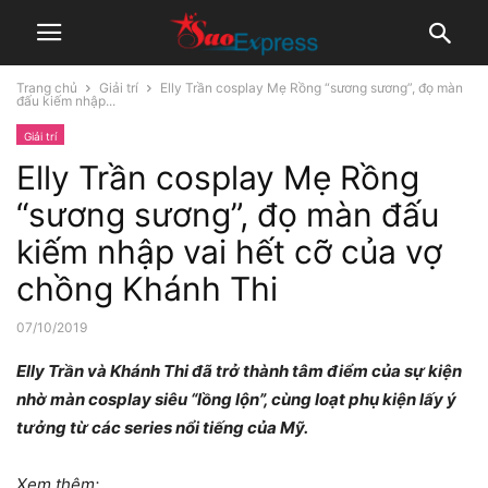
Trang chủ
Giải trí
Elly Trần cosplay Mẹ Rồng “sương sương”, đọ màn
đấu kiếm nhập...
Giải trí
Elly Trần cosplay Mẹ Rồng
“sương sương”, đọ màn đấu
kiếm nhập vai hết cỡ của vợ
chồng Khánh Thi
07/10/2019
Elly Trần và Khánh Thi đã trở thành tâm điểm của sự kiện
nhờ màn cosplay siêu “lồng lộn”, cùng loạt phụ kiện lấy ý
tưởng từ các series nổi tiếng của Mỹ.
Xem thêm: