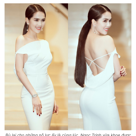
Bù lại cho những nỗ lực ấy là cùng lúc, Ngọc Trinh vừa khoe được