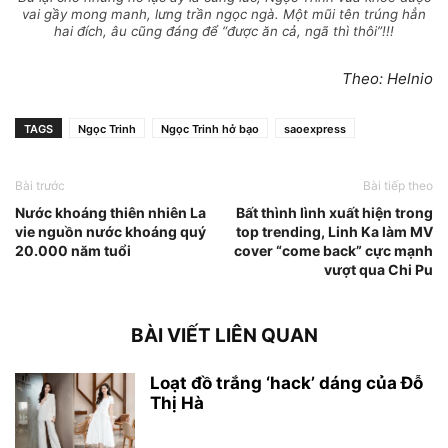
vai gầy mong manh, lưng trần ngọc ngà. Một mũi tên trúng hẳn
hai đích, âu cũng đáng để “được ăn cả, ngã thì thôi”!!!
Theo: Helnio
TAGS
Ngọc Trinh
Ngọc Trinh hở bạo
saoexpress
Bài trước
Bài tiếp theo
Nước khoáng thiên nhiên La
Bất thình lình xuất hiện trong
vie nguồn nước khoáng quý
top trending, Linh Ka làm MV
20.000 năm tuổi
cover “come back” cực mạnh
vượt qua Chi Pu
BÀI VIẾT LIÊN QUAN
Loạt đồ trắng ‘hack’ dáng của Đỗ
Thị Hà