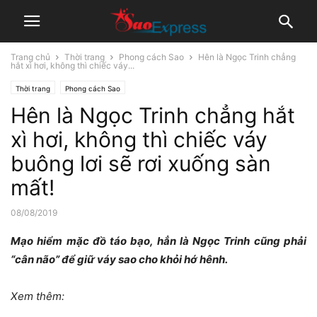
Trang chủ
Thời trang
Phong cách Sao
Hên là Ngọc Trinh chẳng
hắt xì hơi, không thì chiếc váy...
Thời trang
Phong cách Sao
Hên là Ngọc Trinh chẳng hắt
xì hơi, không thì chiếc váy
buông lơi sẽ rơi xuống sàn
mất!
08/08/2019
Mạo hiểm mặc đồ táo bạo, hẳn là Ngọc Trinh cũng phải
“cân não” để giữ váy sao cho khỏi hớ hênh.
Xem thêm: