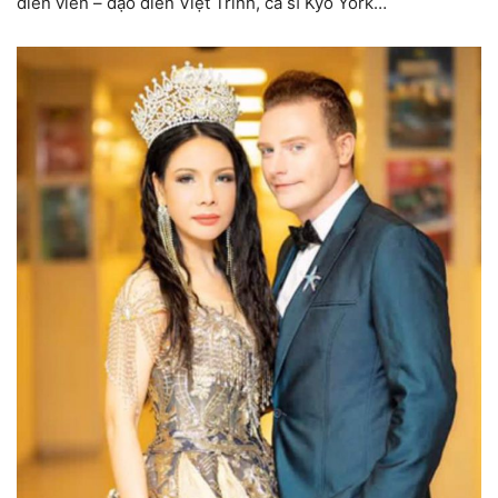
diễn viên – đạo diễn Việt Trinh, ca sĩ Kyo York…