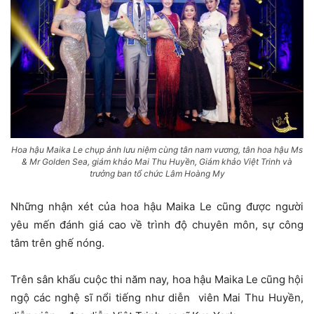
Hoa hậu Maika Le chụp ảnh lưu niệm cùng tân nam vương, tân hoa hậu Ms
& Mr Golden Sea, giám khảo Mai Thu Huyền, Giám khảo Việt Trinh và
trưởng ban tổ chức Lâm Hoàng My
Những nhận xét của hoa hậu Maika Le cũng được người
yêu mến đánh giá cao về trình độ chuyên môn, sự công
tâm trên ghế nóng.
Trên sân khấu cuộc thi năm nay, hoa hậu Maika Le cũng hội
ngộ các nghệ sĩ nổi tiếng như diễn viên Mai Thu Huyền,