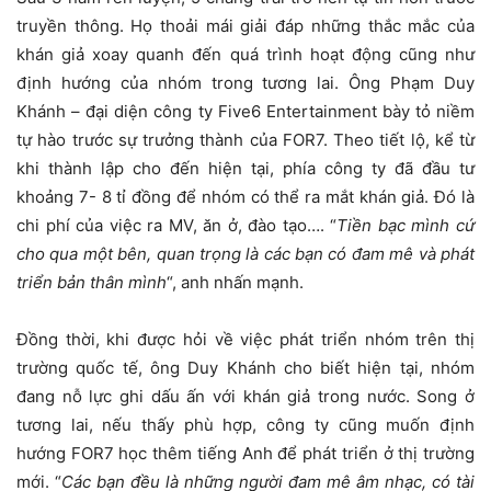
truyền thông. Họ thoải mái giải đáp những thắc mắc của
khán giả xoay quanh đến quá trình hoạt động cũng như
định hướng của nhóm trong tương lai. Ông Phạm Duy
Khánh – đại diện công ty Five6 Entertainment bày tỏ niềm
tự hào trước sự trưởng thành của FOR7. Theo tiết lộ, kể từ
khi thành lập cho đến hiện tại, phía công ty đã đầu tư
khoảng 7- 8 tỉ đồng để nhóm có thể ra mắt khán giả. Đó là
chi phí của việc ra MV, ăn ở, đào tạo…. “
Tiền bạc mình cứ
cho qua một bên, quan trọng là các bạn có đam mê và phát
triển bản thân mình
“, anh nhấn mạnh.
Đồng thời, khi được hỏi về việc phát triển nhóm trên thị
trường quốc tế, ông Duy Khánh cho biết hiện tại, nhóm
đang nỗ lực ghi dấu ấn với khán giả trong nước. Song ở
tương lai, nếu thấy phù hợp, công ty cũng muốn định
hướng FOR7 học thêm tiếng Anh để phát triển ở thị trường
mới. “
Các bạn đều là những người đam mê âm nhạc, có tài