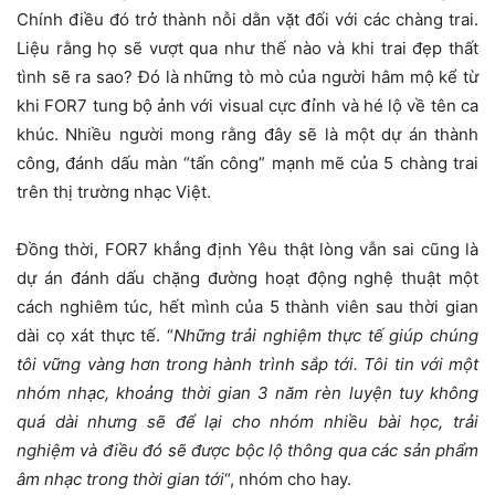
Chính điều đó trở thành nỗi dằn vặt đối với các chàng trai.
Liệu rằng họ sẽ vượt qua như thế nào và khi trai đẹp thất
tình sẽ ra sao? Đó là những tò mò của người hâm mộ kể từ
khi FOR7 tung bộ ảnh với visual cực đỉnh và hé lộ về tên ca
khúc. Nhiều người mong rằng đây sẽ là một dự án thành
công, đánh dấu màn “tấn công” mạnh mẽ của 5 chàng trai
trên thị trường nhạc Việt.
Đồng thời, FOR7 khẳng định Yêu thật lòng vẫn sai cũng là
dự án đánh dấu chặng đường hoạt động nghệ thuật một
cách nghiêm túc, hết mình của 5 thành viên sau thời gian
dài cọ xát thực tế. “
Những trải nghiệm thực tế giúp chúng
tôi vững vàng hơn trong hành trình sắp tới. Tôi tin với một
nhóm nhạc, khoảng thời gian 3 năm rèn luyện tuy không
quá dài nhưng sẽ để lại cho nhóm nhiều bài học, trải
nghiệm và điều đó sẽ được bộc lộ thông qua các sản phẩm
âm nhạc trong thời gian tới
“, nhóm cho hay.