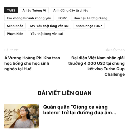
TAGS
Á hậu Tường Vi
Anh đứng đây từ chiều
Em không hư anh không yêu
FOR7
Hoa hậu Hương Giang
Minh Khắc
MV Yêu thật lòng vẫn sai
nhóm nhạc FOR7
Phạm Kiên
Yêu thật lòng vẫn sai
Bài trước
Bài tiếp theo
Á Vương Hoàng Phi Kha trao
Đại diện Việt Nam nhận giải
học bổng cho học sinh
thưởng 4.000 USD tại chung
nghèo tại Huế
kết vivo Turbo Cup
Challenge
BÀI VIẾT LIÊN QUAN
Quán quân “Giọng ca vàng
bolero” trở lại đường đua âm...