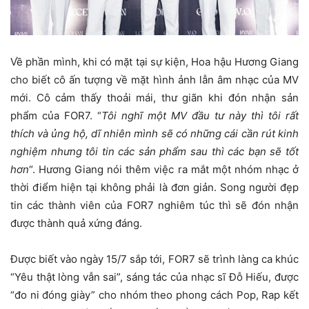
Về phần mình, khi có mặt tại sự kiện, Hoa hậu Hương Giang
cho biết cô ấn tượng về mặt hình ảnh lẫn âm nhạc của MV
mới. Cô cảm thấy thoải mái, thư giãn khi đón nhận sản
phẩm của FOR7. “
Tôi nghĩ một MV đầu tư này thì tôi rất
thích và ủng hộ, dĩ nhiên mình sẽ có những cái cần rút kinh
nghiệm nhưng tôi tin các sản phẩm sau thì các bạn sẽ tốt
hơn
“. Hương Giang nói thêm việc ra mắt một nhóm nhạc ở
thời điểm hiện tại không phải là đơn giản. Song người đẹp
tin các thành viên của FOR7 nghiêm túc thì sẽ đón nhận
được thành quả xứng đáng.
Được biết vào ngày 15/7 sắp tới, FOR7 sẽ trình làng ca khúc
“Yêu thật lòng vẫn sai”, sáng tác của nhạc sĩ Đỗ Hiếu, được
“đo ni đóng giày” cho nhóm theo phong cách Pop, Rap kết