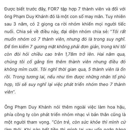
Được biết trước đây, FOR7 tập hợp 7 thành viên và đối với
ông Phạm Duy Khánh đó là một con số may mắn. Tuy nhiên
sau 3 năm, có 2 giọng ca rời nhóm khiến mọi người tiếc
nuối. Chia sẻ về điều này, đại diện nhóm chia sẻ: “
Tôi rất
muốn nhóm có 7 thành viên, nhưng đó là trong suy nghĩ.
Để tìm kiếm 7 gương mặt không phải đơn giản, trong khi tôi
còn đòi hỏi chiều cao trên 1,78m trở lên. Hai năm qua,
chúng tôi cố gắng tìm thêm thành viên nhưng điều đó
không mỉm cười. Tôi nghĩ thời gian qua, 5 thành viên là ổn
rồi. Trong tương lai, nếu như tìm được những nhân tố phù
hợp, tôi sẽ suy nghĩ lại việc phát triển nhóm theo 7 thành
viên
“.
Ông Phạm Duy Khánh nói thêm ngoài việc làm hoa hậu,
phía công ty còn phát triển nhóm nhạc vì bản thân cũng là
một người tham vọng. “
Còn trẻ, còn sức khỏe thì mình cứ
làm thôi. Khi nào hết tiền thì mình lại vay vốn ngân hàng