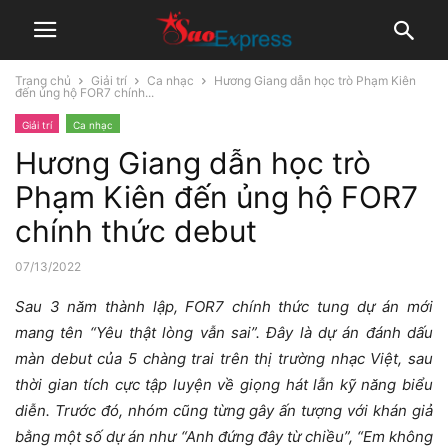
Trang chủ
Giải trí
Ca nhạc
Hương Giang dẫn học trò Phạm Kiên
đến ủng hộ FOR7 chính...
Giải trí
Ca nhạc
Hương Giang dẫn học trò
Phạm Kiên đến ủng hộ FOR7
chính thức debut
07/13/2022
Sau 3 năm thành lập, FOR7 chính thức tung dự án mới
mang tên “Yêu thật lòng vẫn sai”. Đây là dự án đánh dấu
màn debut của 5 chàng trai trên thị trường nhạc Việt, sau
thời gian tích cực tập luyện về giọng hát lẫn kỹ năng biểu
diễn. Trước đó, nhóm cũng từng gây ấn tượng với khán giả
bằng một số dự án như “Anh đứng đây từ chiều”, “Em không