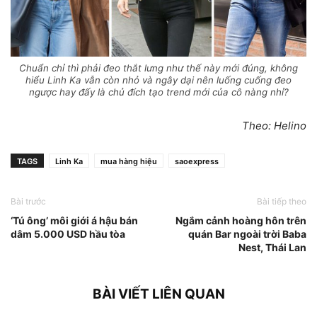
Chuẩn chỉ thì phải đeo thắt lưng như thế này mới đúng, không
hiểu Linh Ka vẫn còn nhỏ và ngây dại nên luống cuống đeo
ngược hay đấy là chủ đích tạo trend mới của cô nàng nhỉ?
Theo: Helino
TAGS
Linh Ka
mua hàng hiệu
saoexpress
Bài trước
Bài tiếp theo
‘Tú ông’ môi giới á hậu bán
Ngắm cảnh hoàng hôn trên
dâm 5.000 USD hầu tòa
quán Bar ngoài trời Baba
Nest, Thái Lan
BÀI VIẾT LIÊN QUAN