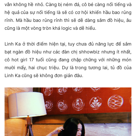
vẫn không hề nhỏ. Càng bị ném đá, cô bé càng nổi tiếng và
hệ quả của sự nổi tiếng là sẽ có cơ hội khiến hầu bao rủng
rỉnh. Mà hầu bao rủng rỉnh thì sẽ dễ dàng sắm đồ hiệu, âu
cũng là một vòng tròn khá logic và dễ hiểu.
Linh Ka ở thời điểm hiện tại, tuy chưa đủ năng lực để sắm
bạt ngàn đồ hiệu như các đàn chị shhowbiz nhưng ít nhất,
cô hot girl 17 tuổi cũng đang chập chững với những món
mười mấy, hai chục triệu. Dự là trong tương lai, tủ đồ của
Linh Ka cũng sẽ không đơn giản đâu.