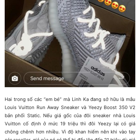
Hai trong số các “em bé” mà Linh Ka đang sở hữu là mẫu
Louis Vuitton Run Away Sneaker và Yeezy Boost 350 V2
bản phối Static. Nếu giá gốc của đôi sneaker nhà Louis
Vuitton cố định ở mức 19 triệu thì đôi Yeezy lại có giá
chông chênh hơn nhiều. Vì độ khan hiếm nên khi vào tay
các reseller, giá của nó có thể bị đẩy lên đến 21 triệu dù giá