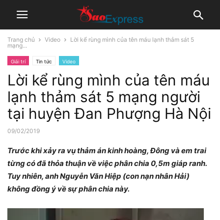
Trang chủ
Video
Lời kể rùng mình của tên máu lạnh thảm sát 5
mạng...
Giải trí
Tin tức
Video
Lời kể rùng mình của tên máu
lạnh thảm sát 5 mạng người
tại huyện Đan Phượng Hà Nội
09/02/2019
Trước khi xảy ra vụ thảm án kinh hoàng, Đông và em trai
từng có đã thỏa thuận về việc phân chia 0,5m giáp ranh.
Tuy nhiên, anh Nguyễn Văn Hiệp (con nạn nhân Hải)
không đồng ý về sự phân chia này.
Trình