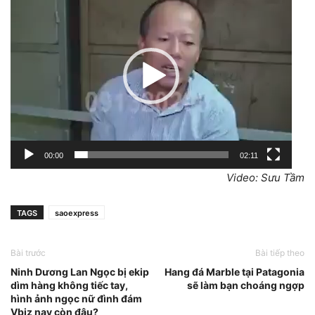
chơi
Video
00:00
02:11
Video: Sưu Tầm
TAGS
saoexpress
Bài trước
Bài tiếp theo
Ninh Dương Lan Ngọc bị ekip
Hang đá Marble tại Patagonia
dìm hàng không tiếc tay,
sẽ làm bạn choáng ngợp
hình ảnh ngọc nữ đình đám
Vbiz nay còn đâu?