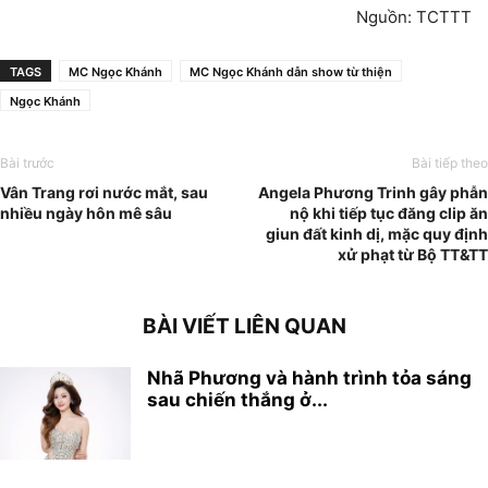
Nguồn: TCTTT
TAGS
MC Ngọc Khánh
MC Ngọc Khánh dẫn show từ thiện
Ngọc Khánh
Bài trước
Bài tiếp theo
Vân Trang rơi nước mắt, sau
Angela Phương Trinh gây phẫn
nhiều ngày hôn mê sâu
nộ khi tiếp tục đăng clip ăn
giun đất kinh dị, mặc quy định
xử phạt từ Bộ TT&TT
BÀI VIẾT LIÊN QUAN
Nhã Phương và hành trình tỏa sáng
sau chiến thắng ở...