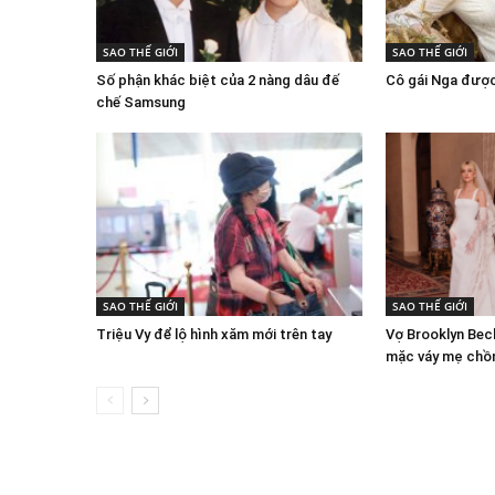
SAO THẾ GIỚI
SAO THẾ GIỚI
Số phận khác biệt của 2 nàng dâu đế
Cô gái Nga được 
chế Samsung
SAO THẾ GIỚI
SAO THẾ GIỚI
Triệu Vy để lộ hình xăm mới trên tay
Vợ Brooklyn Bec
mặc váy mẹ chồn