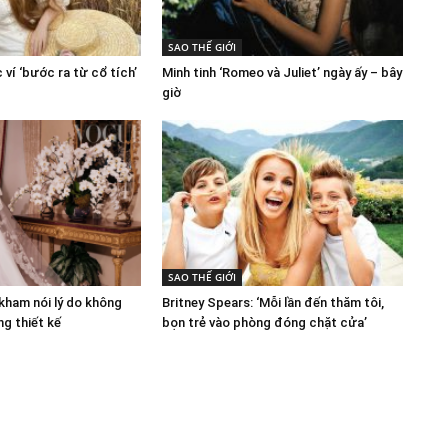
SAO THẾ GIỚI
ví ‘bước ra từ cổ tích’
Minh tinh ‘Romeo và Juliet’ ngày ấy – bây
giờ
SAO THẾ GIỚI
kham nói lý do không
Britney Spears: ‘Mỗi lần đến thăm tôi,
g thiết kế
bọn trẻ vào phòng đóng chặt cửa’