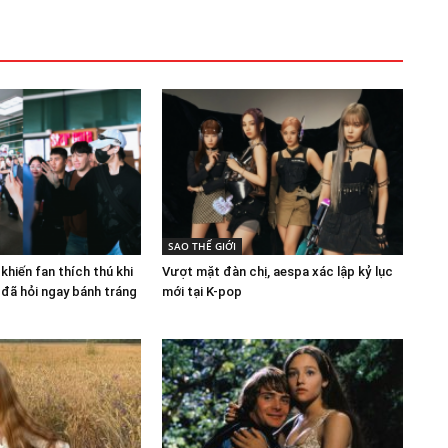
SAO THẾ GIỚI
hiến fan thích thú khi
Vượt mặt đàn chị, aespa xác lập kỷ lục
 đã hỏi ngay bánh tráng
mới tại K-pop