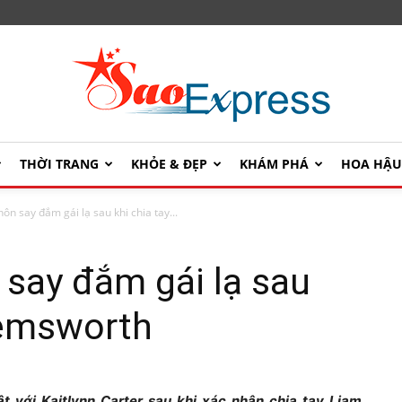
THỜI TRANG
KHỎE & ĐẸP
KHÁM PHÁ
HOA HẬ
SaoExpress
ôn say đắm gái lạ sau khi chia tay...
 say đắm gái lạ sau
Hemsworth
t với Kaitlynn Carter sau khi xác nhận chia tay Liam