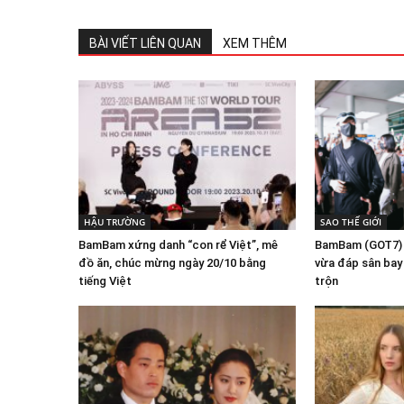
BÀI VIẾT LIÊN QUAN
XEM THÊM
HẬU TRƯỜNG
SAO THẾ GIỚI
BamBam xứng danh “con rể Việt”, mê
BamBam (GOT7) k
đồ ăn, chúc mừng ngày 20/10 bằng
vừa đáp sân bay
tiếng Việt
trộn