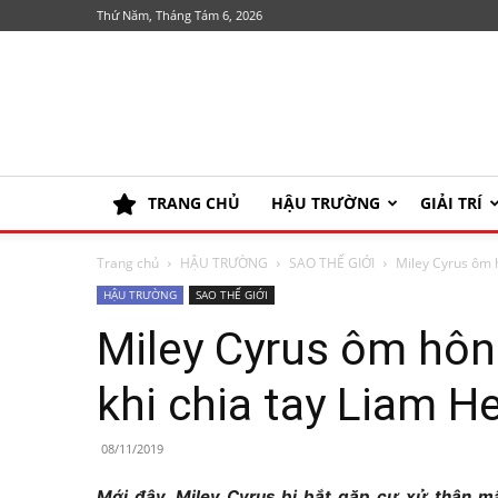
Thứ Năm, Tháng Tám 6, 2026
TRANG CHỦ
HẬU TRƯỜNG
GIẢI TRÍ
Trang chủ
HẬU TRƯỜNG
SAO THẾ GIỚI
Miley Cyrus ôm h
HẬU TRƯỜNG
SAO THẾ GIỚI
Miley Cyrus ôm hôn
khi chia tay Liam 
08/11/2019
Mới đây, Miley Cyrus bị bắt gặp cư xử thân mậ