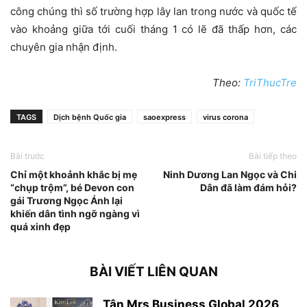
công chúng thì số trường hợp lây lan trong nước và quốc tế
vào khoảng giữa tới cuối tháng 1 có lẽ đã thấp hơn, các
chuyên gia nhận định.
Theo:
TriThucTre
TAGS
Dịch bệnh Quốc gia
saoexpress
virus corona
Bài trước
Bài tiếp theo
Chỉ một khoảnh khắc bị mẹ
Ninh Dương Lan Ngọc và Chi
“chụp trộm”, bé Devon con
Dân đã làm đám hỏi?
gái Trương Ngọc Ánh lại
khiến dân tình ngỡ ngàng vì
quá xinh đẹp
BÀI VIẾT LIÊN QUAN
Tân Mrs Business Global 2026