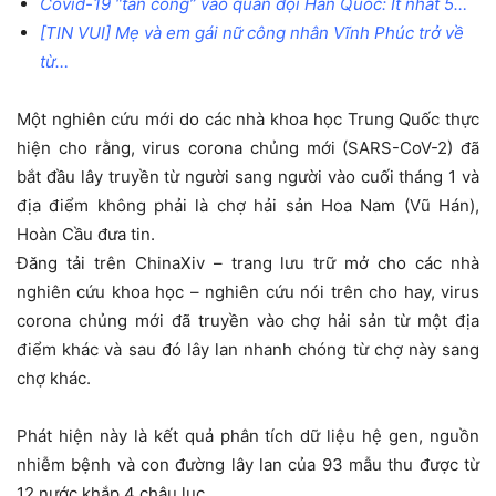
Covid-19 “tấn công” vào quân đội Hàn Quốc: Ít nhất 5…
[TIN VUI] Mẹ và em gái nữ công nhân Vĩnh Phúc trở về
từ…
Một nghiên cứu mới do các nhà khoa học Trung Quốc thực
hiện cho rằng, virus corona chủng mới (SARS-CoV-2) đã
bắt đầu lây truyền từ người sang người vào cuối tháng 1 và
địa điểm không phải là chợ hải sản Hoa Nam (Vũ Hán),
Hoàn Cầu đưa tin.
Đăng tải trên ChinaXiv – trang lưu trữ mở cho các nhà
nghiên cứu khoa học – nghiên cứu nói trên cho hay, virus
corona chủng mới đã truyền vào chợ hải sản từ một địa
điểm khác và sau đó lây lan nhanh chóng từ chợ này sang
chợ khác.
Phát hiện này là kết quả phân tích dữ liệu hệ gen, nguồn
nhiễm bệnh và con đường lây lan của 93 mẫu thu được từ
12 nước khắp 4 châu lục.