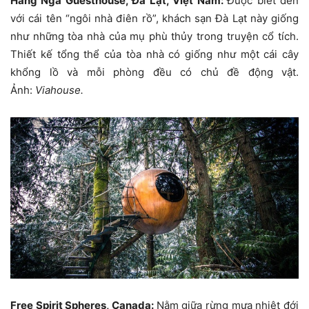
Hằng Nga Guesthouse, Đà Lạt, Việt Nam:
Được biết đến
với cái tên “ngôi nhà điên rồ”, khách sạn Đà Lạt này giống
như những tòa nhà của mụ phù thủy trong truyện cổ tích.
Thiết kế tổng thể của tòa nhà có giống như một cái cây
khổng lồ và mỗi phòng đều có chủ đề động vật.
Ảnh:
Viahouse.
Free Spirit Spheres, Canada:
Nằm giữa rừng mưa nhiệt đới