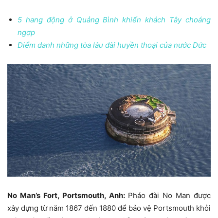
5 hang động ở Quảng Bình khiến khách Tây choáng
ngợp
Điểm danh những tòa lâu đài huyền thoại của nước Đức
No Man’s Fort, Portsmouth, Anh:
Pháo đài No Man được
xây dựng từ năm 1867 đến 1880 để bảo vệ Portsmouth khỏi