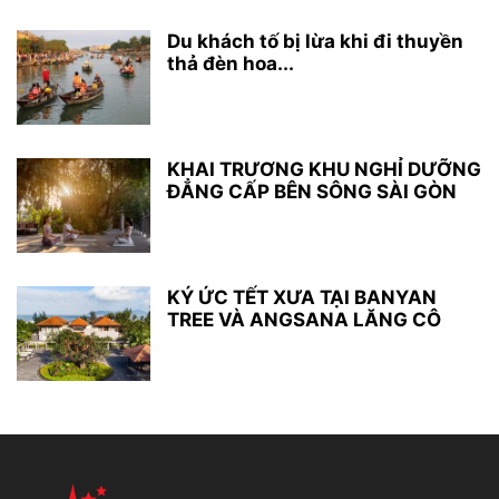
Du khách tố bị lừa khi đi thuyền
thả đèn hoa...
KHAI TRƯƠNG KHU NGHỈ DƯỠNG
ĐẲNG CẤP BÊN SÔNG SÀI GÒN
KÝ ỨC TẾT XƯA TẠI BANYAN
TREE VÀ ANGSANA LĂNG CÔ